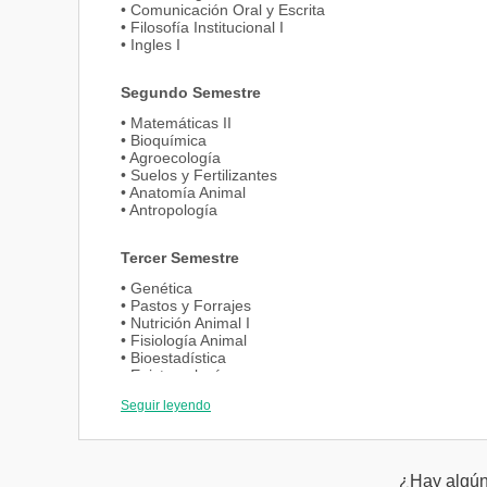
• Comunicación Oral y Escrita
• Filosofía Institucional I
• Ingles I
Segundo Semestre
• Matemáticas II
• Bioquímica
• Agroecología
• Suelos y Fertilizantes
• Anatomía Animal
• Antropología
Tercer Semestre
• Genética
• Pastos y Forrajes
• Nutrición Animal I
• Fisiología Animal
• Bioestadística
• Epistemología
• Electiva I
Seguir leyendo
• Ingles II
Cuarto Semestre
¿Hay algún 