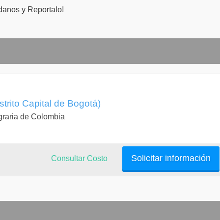
danos y Reportalo!
trito Capital de Bogotá)
graria de Colombia
Solicitar información
Consultar Costo