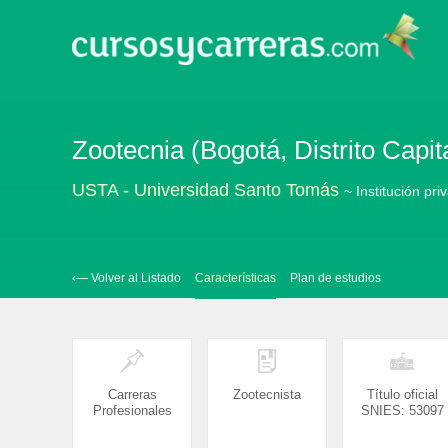
Zootecnia (Bogotá, Distrito Capi
USTA - Universidad Santo Tomás
~ Institución pri
‹— Volver al Listado
Características
Plan de estudios
Carreras
Zootecnista
Título oficial
Profesionales
SNIES: 53097