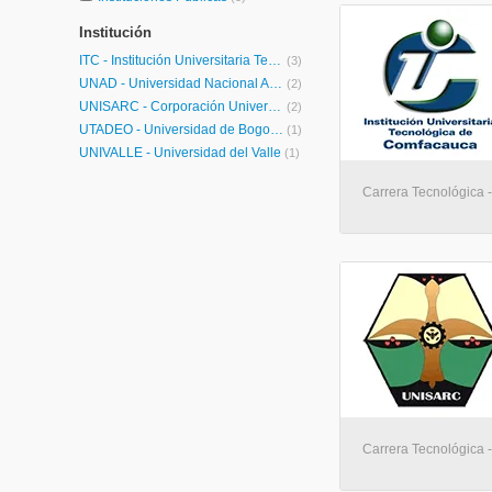
Institución
ITC - Institución Universitaria Tecnológica de Comfacauca
(3)
UNAD - Universidad Nacional Abierta y a Distancia
(2)
UNISARC - Corporación Universitaria Santa Rosa de Cabal
(2)
UTADEO - Universidad de Bogotá Jorge Tadeo Lozano
(1)
UNIVALLE - Universidad del Valle
(1)
Carrera Tecnológica 
Carrera Tecnológica 