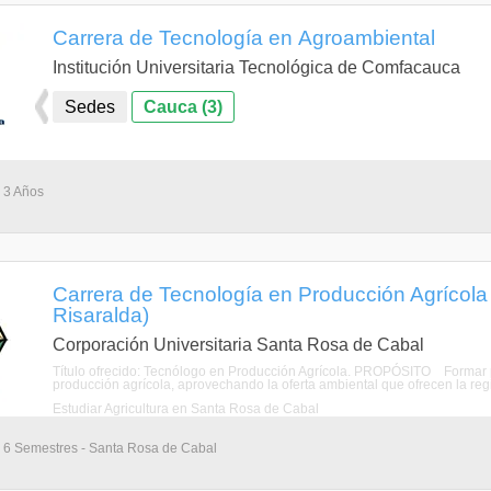
Carrera de Tecnología en Agroambiental
Institución Universitaria Tecnológica de Comfacauca
Sedes
Cauca (3)
- 3 Años
Carrera de Tecnología en Producción Agrícola
Risaralda)
Corporación Universitaria Santa Rosa de Cabal
Título ofrecido: Tecnólogo en Producción Agrícola. PROPÓSITO Formar p
producción agrícola, aprovechando la oferta ambiental que ofrecen la regió
Estudiar Agricultura en Santa Rosa de Cabal
- 6 Semestres - Santa Rosa de Cabal