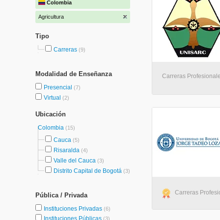
Colombia
Agricultura
Tipo
Carreras
(9)
Modalidad de Enseñanza
Carreras Profesional
Presencial
(7)
Virtual
(2)
Ubicación
Colombia
(15)
Cauca
(5)
Risaralda
(4)
Valle del Cauca
(3)
Distrito Capital de Bogotá
(3)
Carreras Profesi
Pública / Privada
Instituciones Privadas
(6)
Instituciones Públicas
(3)