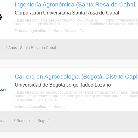
Ingeniería Agronómica (Santa Rosa de Cabal, 
Corporación Universitaria Santa Rosa de Cabal
Título ofrecido: Ingeniero Agrónomo. PROPÓSITO Formar profesionales
producción agrícola en el ámbito de la sustentabilidad y las nuevas concepc
Estudiar Agricultura en Santa Rosa de Cabal
es - 5 Años - Santa Rosa de Cabal
Carrera en Agroecología (Bogotá, Distrito Capi
Universidad de Bogotá Jorge Tadeo Lozano
Título ofrecido: Agroecólogo. Objetivo general:Formar profesionales int
naturales y produccin agropecuaria, para disear sistemas agroalimentari
interacciones ecolgicas en ...
Estudiar Agricultura en Bogotá
onales - 8 Semestres - Bogotá