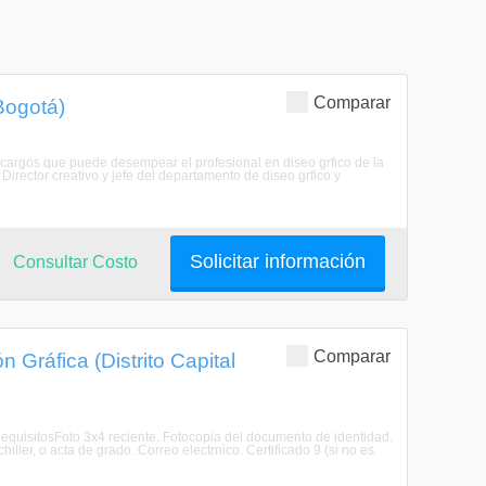
Comparar
 Bogotá)
s cargos que puede desempear el profesional en diseo grfico de la
rector creativo y jefe del departamento de diseo grfico y
Solicitar información
Consultar Costo
Comparar
Gráfica (Distrito Capital
RequisitosFoto 3x4 reciente. Fotocopia del documento de identidad.
ler, o acta de grado. Correo electrnico. Certificado 9 (si no es