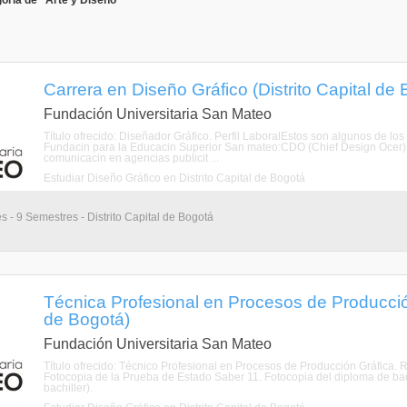
oría de "Arte y Diseño"
Carrera en Diseño Gráfico (Distrito Capital de
Fundación Universitaria San Mateo
Título ofrecido: Diseñador Gráfico. Perfil LaboralEstos son algunos de lo
Fundacin para la Educacin Superior San mateo:CDO (Chief Design Ocer) Di
comunicacin en agencias publicit ...
Estudiar Diseño Gráfico en Distrito Capital de Bogotá
s - 9 Semestres - Distrito Capital de Bogotá
Técnica Profesional en Procesos de Producción 
de Bogotá)
Fundación Universitaria San Mateo
Título ofrecido: Técnico Profesional en Procesos de Producción Gráfica. 
Fotocopia de la Prueba de Estado Saber 11. Fotocopia del diploma de bachil
bachiller).