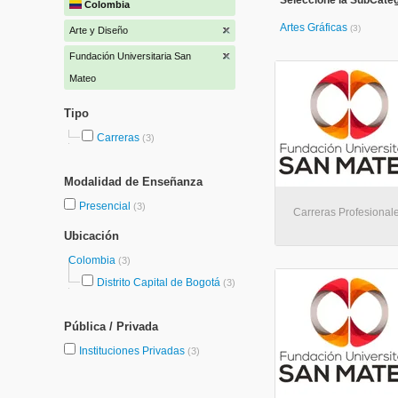
Seleccione la SubCateg
Colombia
Artes Gráficas
(3)
Arte y Diseño
Fundación Universitaria San
Mateo
Tipo
Carreras
(3)
Modalidad de Enseñanza
Presencial
(3)
Carreras Profesionale
Ubicación
Colombia
(3)
Distrito Capital de Bogotá
(3)
Pública / Privada
Instituciones Privadas
(3)