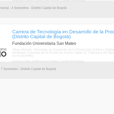
Estudiar Diseño Gráfico en Distrito Capital de Bogotá
sional - 4 Semestres - Distrito Capital de Bogotá
Carrera de Tecnología en Desarrollo de la Prod
(Distrito Capital de Bogotá)
Fundación Universitaria San Mateo
Título ofrecido: Tecnologo en Desarrollo de la Producción Gráfica y Digit
identidad. Fotocopia de la Prueba de Estado Saber 11. Fotocopia del diplom
no es bachiller).
Estudiar Artes Gráficas en Distrito Capital de Bogotá
 7 Semestres - Distrito Capital de Bogotá