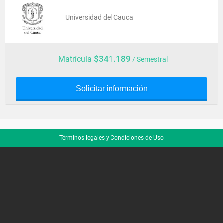
Universidad del Cauca
$341.189
Matrícula
/ Semestral
Solicitar información
Términos legales y Condiciones de Uso