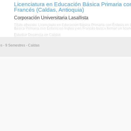
Licenciatura en Educación Básica Primaria con
Francés (Caldas, Antioquia)
Corporación Universitaria Lasallista
Título ofrecido: Licenciado en Educación Básica Primaria con Énfasis en
Básica Primaria con Énfasis en Inglés y en Francés busca formar un licenc
Estudiar Docencia en Caldas
es - 9 Semestres - Caldas