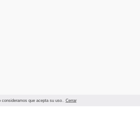
ndo consideramos que acepta su uso..
Cerrar
Términos legales y Condiciones de Uso