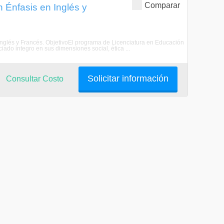
Comparar
 Énfasis en Inglés y
 Inglés y Francés. ObjetivoEl programa de Licenciatura en Educación
iado integro en sus dimensiones social, ética ...
Solicitar información
Consultar Costo