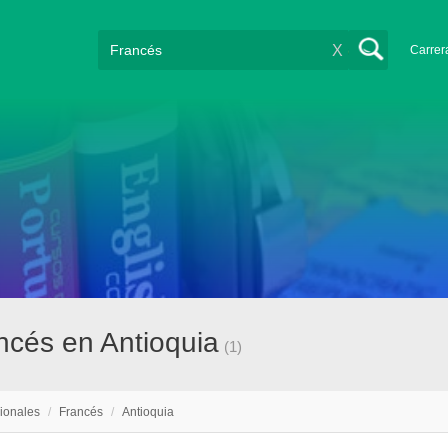
X
Carrer
ncés en Antioquia
(1)
ionales
/
Francés
/
Antioquia