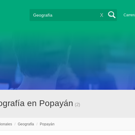
X
Carrer
eografía en Popayán
(2)
ionales
/
Geografía
/
Popayán