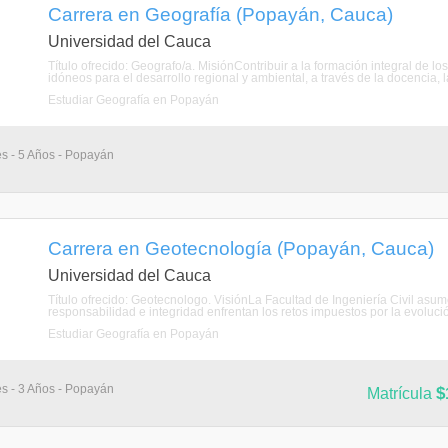
Carrera en Geografía (Popayán, Cauca)
Universidad del Cauca
Título ofrecido: Geografo/a. MisiónContribuir a la formación integral de l
idóneos para el desarrollo regional y ambiental, a través de la docencia, l
Estudiar Geografía en Popayán
es - 5 Años - Popayán
Carrera en Geotecnología (Popayán, Cauca)
Universidad del Cauca
Título ofrecido: Geotecnologo. VisiónLa Facultad de Ingeniería Civil asu
responsabilidad e integridad enfrentan los retos impuestos por la evolución
Estudiar Geografía en Popayán
es - 3 Años - Popayán
$
Matrícula