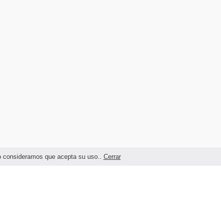
ndo consideramos que acepta su uso..
Cerrar
Términos legales y Condiciones de Uso