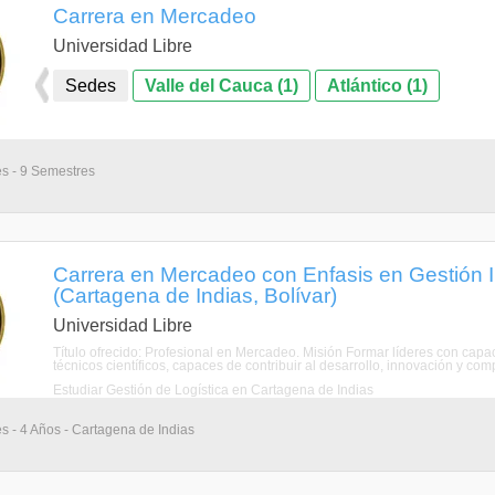
Carrera en Mercadeo
Universidad Libre
Sedes
Valle del Cauca (1)
Atlántico (1)
es - 9 Semestres
Carrera en Mercadeo con Enfasis en Gestión In
(Cartagena de Indias, Bolívar)
Universidad Libre
Título ofrecido: Profesional en Mercadeo. Misión Formar líderes con capac
técnicos científicos, capaces de contribuir al desarrollo, innovación y compe
Estudiar Gestión de Logística en Cartagena de Indias
s - 4 Años - Cartagena de Indias