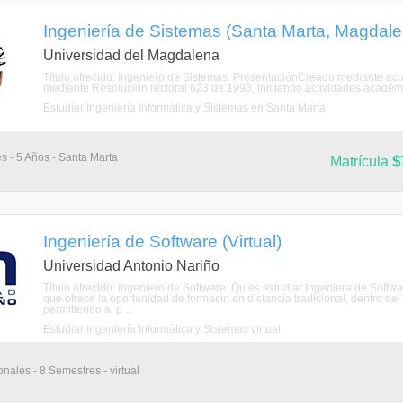
Ingeniería de Sistemas (Santa Marta, Magdale
Universidad del Magdalena
Título ofrecido: Ingeniero de Sistemas. PresentaciónCreado mediante ac
mediante Resolución rectoral 623 de 1993, iniciando actividades académic
Estudiar Ingeniería Informática y Sistemas en Santa Marta
s - 5 Años - Santa Marta
$
Matrícula
Ingeniería de Software (Virtual)
Universidad Antonio Nariño
Título ofrecido: Ingeniero de Software. Qu es estudiar Ingeniera de Sof
que ofrece la oportunidad de formacin en distancia tradicional, dentro del 
permitiendo al p ...
Estudiar Ingeniería Informática y Sistemas virtual
nales - 8 Semestres - virtual