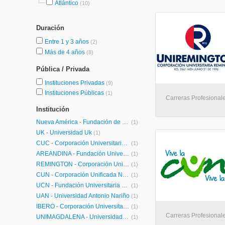
Atlántico
(10)
Duración
Entre 1 y 3 años
(2)
Más de 4 años
(8)
Pública / Privada
Instituciones Privadas
(9)
Instituciones Públicas
(1)
Carreras Profesionale
Institución
Nueva América - Fundación de Educación Superior
(1)
UK - Universidad Uk
(1)
CUC - Corporación Universitaria de la Costa
(1)
ÁREANDINA - Fundación Universitaria del Área Andina
(1)
REMINGTON - Corporación Universitaria Remington
(1)
CUN - Corporación Unificada Nacional de Educación Superior
(1)
UCN - Fundación Universitaria Católica del Norte
(1)
UAN - Universidad Antonio Nariño
(1)
IBERO - Corporación Universitaria Iberoamericana
(1)
Carreras Profesionale
UNIMAGDALENA - Universidad del Magdalena
(1)