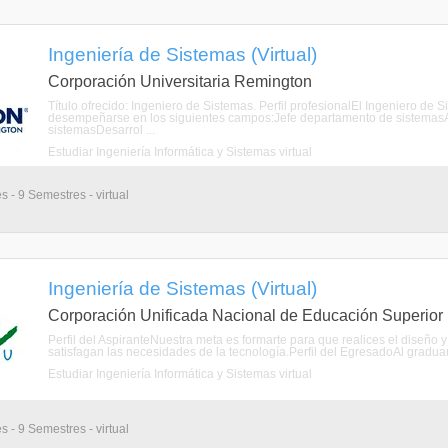
Ingeniería de Sistemas (Virtual)
Corporación Universitaria Remington
Título ofrecido: Ingeniero de Sistemas. Perfil profesionalEl Ingeni
desempeñarse en los siguientes campos:Jefe departamento de sistemasAr
sistemasDesarrol ...
Estudiar Ingeniería Informática y Sistemas virtual
s - 9 Semestres - virtual
Ingeniería de Sistemas (Virtual)
Corporación Unificada Nacional de Educación Superior
Perfil del AspiranteNuestra meta es formarte para que realices el diseño
satisfagan las necesidades de la tecnología.Perfil del EgresadoAl gradu
Estudiar Ingeniería Informática y Sistemas virtual
s - 9 Semestres - virtual