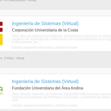
 - 9 Cuatrimestres - virtual
Ingeniería de Sistemas (Virtual)
Corporación Universitaria de la Costa
Título ofrecido: Ingeniero de Sistemas. MisiónFormar Ingenieros de Siste
proyectos de Tecnologa de la Informacin y las Comunicaciones en las or
e internacional, ten ...
Estudiar Ingeniería Informática y Sistemas virtual
 - 5 Años - virtual
Ingeniería de Sistemas (Virtual)
Fundación Universitaria del Área Andina
Título ofrecido: Ingeniero de Sistemas. DESCRIPCIÓNFormamos ingenieros
hacking a los sistemas de información, diseñando y administrando redes
est& ...
Estudiar Ingeniería Informática y Sistemas virtual