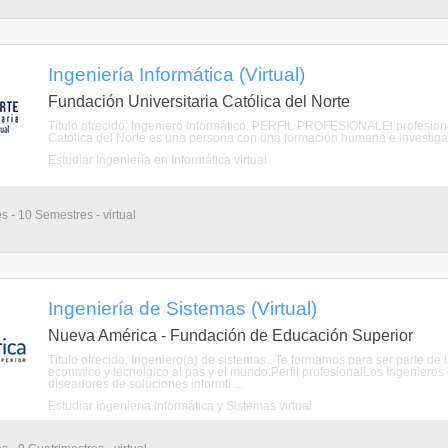
Ingeniería Informática (Virtual)
Fundación Universitaria Católica del Norte
Título ofrecido: Ingeniero Informático. PERFIL PROFESIONALEl profesiona
Católica del Norte es una persona con una formación humana e investigat
Estudiar Ingeniería en Informática virtual
s - 10 Semestres - virtual
Ingeniería de Sistemas (Virtual)
Nueva América - Fundación de Educación Superior
Título ofrecido: Ingeniero(a) de sistemas.. Te formamos para ser parte de
econmico y tecnolgico al pas y el mundo.Perfil profesionalLos Ingeniero
diseadores de soluciones informti ...
Estudiar Ingeniería Informática y Sistemas virtual