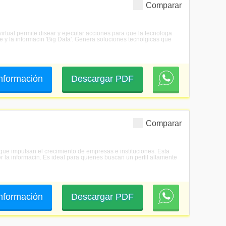
Comparar
virtual permite disear y ejecutar acciones para que la tecnologa
e y la informacin 'Big Data'. Genera soluciones tecnolgicas que
 información
Descargar PDF
Comparar
 que impulsan el crecimiento de empresas e instituciones. Esta
r la informacin. Es ideal para quienes buscan un perfil altamente
 información
Descargar PDF