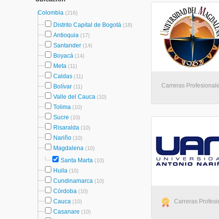
Colombia
(216)
Distrito Capital de Bogotá
(18)
Antioquia
(17)
Santander
(14)
Boyacá
(14)
Meta
(11)
Caldas
(11)
Carreras Profesionale
Bolívar
(11)
Valle del Cauca
(10)
Tolima
(10)
Sucre
(10)
Risaralda
(10)
Nariño
(10)
Magdalena
(10)
Santa Marta
(10)
Huila
(10)
Cundinamarca
(10)
Córdoba
(10)
Cauca
Carreras Profesio
(10)
Casanare
(10)