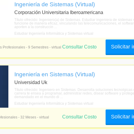
Ingeniería de Sistemas (Virtual)
Corporación Universitaria Iberoamericana
Título ofrecido: Ingeniero(a) de Sistemas. Estudiar ingeniera de sistemas 
funcione de manera eficaz, vinculando las telecomunicaciones, el softwar
aporten a la construccin ...
Estudiar Ingeniería Informática y Sistemas virtual
Solicitar
Consultar Costo
s Profesionales - 9 Semestres - virtual
Ingeniería en Sistemas (Virtual)
Universidad Uk
Título ofrecido: Ingeniero en Sistemas. Desarrolla soluciones tecnolgicas
carrera te ensea a programar, administrar redes, disear software y protege
demandado en el mundo di ...
Estudiar Ingeniería Informática y Sistemas virtual
Solicitar
Consultar Costo
fesionales - 32 Meses - virtual