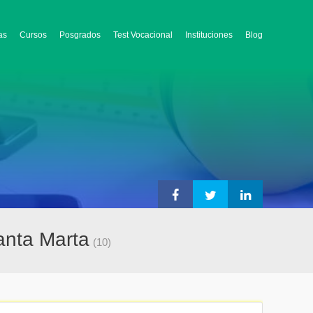
as
Cursos
Posgrados
Test Vocacional
Instituciones
Blog
anta Marta
(10)