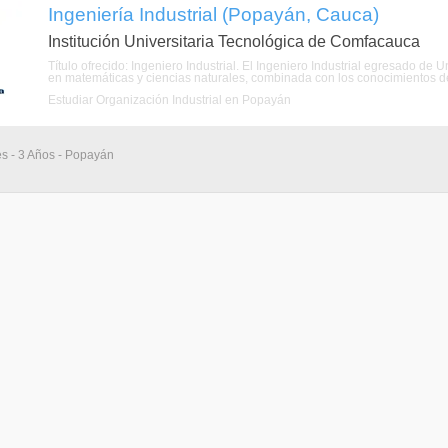
Ingeniería Industrial (Popayán, Cauca)
Institución Universitaria Tecnológica de Comfacauca
Título ofrecido: Ingeniero Industrial. El Ingeniero Industrial egresado d
en matemáticas y ciencias naturales, combinada con los conocimientos de l
Estudiar Organización Industrial en Popayán
es - 3 Años - Popayán