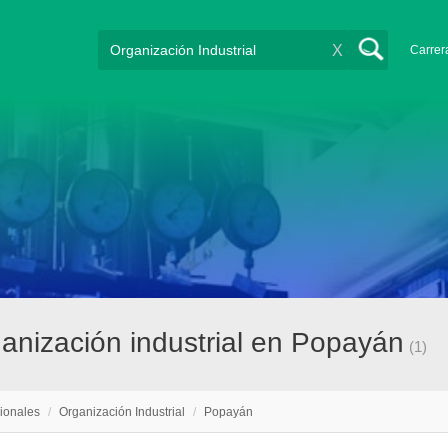
X
Carrer
ganización industrial en Popayán
(1)
ionales
/
Organización Industrial
/
Popayán