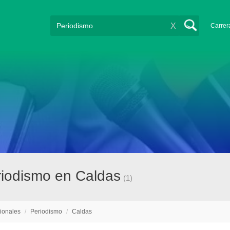
X
Carrer
riodismo en Caldas
(1)
ionales
/
Periodismo
/
Caldas