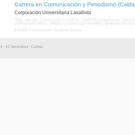
Carrera en Comunicación y Periodismo (Caldas
Corporación Universitaria Lasallista
Título ofrecido: Comunicador Periodista. ObjetivoEl programa de Comunic
profesionales éticos, íntegros e idóneos que orienten y gestionen los proc
Estudiar Comunicación Social en Caldas
es - 10 Semestres - Caldas