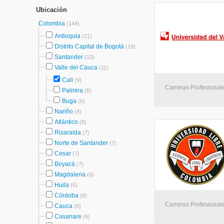
Ubicación
Colombia
(144)
Antioquia
(21)
Distrito Capital de Bogotá
(19)
Santander
(13)
Valle del Cauca
(11)
Cali
(9)
Carreras Profesionale
Palmira
(6)
Buga
(6)
Nariño
(8)
Atlántico
(8)
Risaralda
(7)
Norte de Santander
(7)
Cesar
(7)
Boyacá
(7)
Magdalena
(6)
Huila
(6)
Córdoba
(6)
Carreras Profesionale
Cauca
(6)
Casanare
(6)