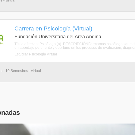
 - virtual
Carrera en Psicología (Virtual)
Fundación Universitaria del Área Andina
Título ofrecido: Psicólogo (a). DESCRIPCIÓNFormamos psicólogos que domi
un abordaje pertinente y oportuno en los procesos de evaluación, diagnóst
Estudiar Psicología virtual
s - 10 Semestres - virtual
onadas