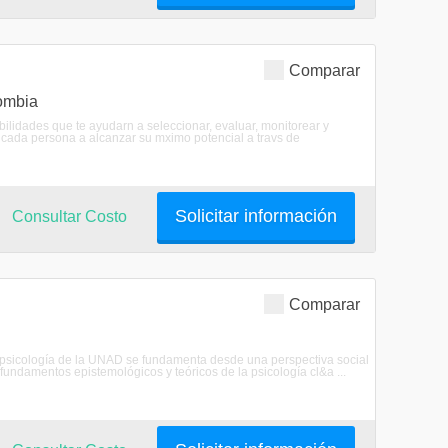
Comparar
ombia
lidades que te ayudarn a seleccionar, evaluar, monitorear y
a cada persona a alcanzar su mximo potencial a travs de
Solicitar información
Consultar Costo
Comparar
sicología de la UNAD se fundamenta desde una perspectiva social
 fundamentos epistemológicos y teóricos de la psicología cl&a ...