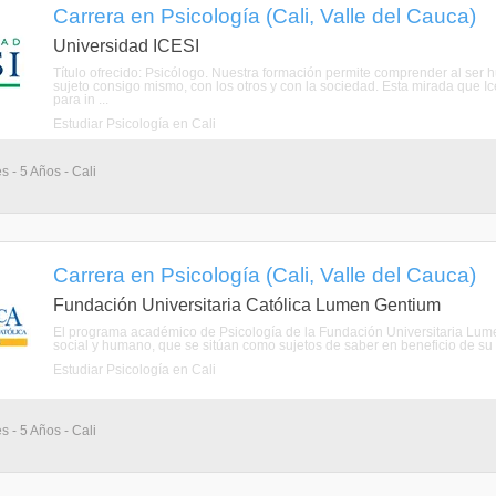
Carrera en Psicología (Cali, Valle del Cauca)
Universidad ICESI
Título ofrecido: Psicólogo. Nuestra formación permite comprender al ser 
sujeto consigo mismo, con los otros y con la sociedad. Esta mirada que I
para in ...
Estudiar Psicología en Cali
s - 5 Años - Cali
Carrera en Psicología (Cali, Valle del Cauca)
Fundación Universitaria Católica Lumen Gentium
El programa académico de Psicología de la Fundación Universitaria Lumen
social y humano, que se sitúan como sujetos de saber en beneficio de su
Estudiar Psicología en Cali
s - 5 Años - Cali