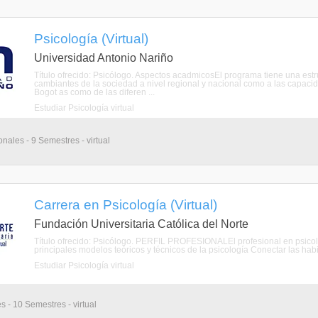
Psicología (Virtual)
Universidad Antonio Nariño
Título ofrecido: Psicólogo. Aspectos acadmicosEl programa tiene una estru
cambiantes de la sociedad a nivel regional y nacional como a las capacid
Bogot as como de las diferen ...
Estudiar Psicología virtual
nales - 9 Semestres - virtual
Carrera en Psicología (Virtual)
Fundación Universitaria Católica del Norte
Título ofrecido: Psicólogo. PERFIL PROFESIONALEl profesional en psicolo
principales modelos teóricos y técnicos de la psicología Conectar las habi
Estudiar Psicología virtual
s - 10 Semestres - virtual