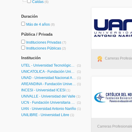
Caldas
(6)
Duración
Más de 4 años
(8)
Pública / Privada
Instituciones Privadas
(7)
Instituciones Públicas
(2)
Institución
Carreras Profesio
UTEL - Universidad Tecnológica Latinoamericana en Línea Colombia
(1)
UNICATÓLICA - Fundación Universitaria Católica Lumen Gentium
(1)
UNAD - Universidad Nacional Abierta y a Distancia
(1)
ÁREANDINA - Fundación Universitaria del Área Andina
(1)
INCESI - Universidad ICESI
(1)
UNIVALLE - Universidad del Valle
(1)
UCN - Fundación Universitaria Católica del Norte
(1)
UAN - Universidad Antonio Nariño
(1)
UNILIBRE - Universidad Libre
(1)
Carreras Profesionale