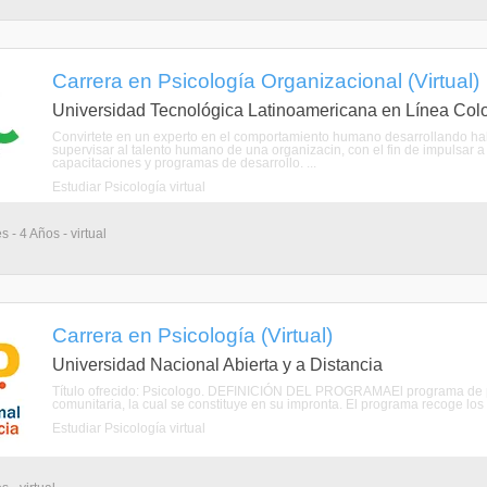
Carrera en Psicología Organizacional (Virtual)
Universidad Tecnológica Latinoamericana en Línea Col
Convirtete en un experto en el comportamiento humano desarrollando habi
supervisar al talento humano de una organizacin, con el fin de impulsar 
capacitaciones y programas de desarrollo. ...
Estudiar Psicología virtual
 - 4 Años - virtual
Carrera en Psicología (Virtual)
Universidad Nacional Abierta y a Distancia
Título ofrecido: Psicologo. DEFINICIÓN DEL PROGRAMAEl programa de p
comunitaria, la cual se constituye en su impronta. El programa recoge los
Estudiar Psicología virtual