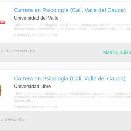
Carrera en Psicología (Cali, Valle del Cauca)
Universidad del Valle
Título ofrecido: Psicólogo(a). OBJETIVOSBrindar una sólida fundamentació
desarrollando competencias de manera integral y promoviendo la construc
Estudiar Psicología en Cali
s - 10 Semestres - Cali
$7.
Matrícula
Carrera en Psicologia (Cali, Valle del Cauca)
Universidad Libre
Título ofrecido: Psicologo/a. La Universidad Libre asume como compromis
responder con idoneidad a las demandas de la sociedad colombiana cont
democrática ...
Estudiar Psicología en Cali
s - 5 Años - Cali