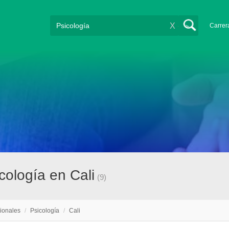
X
Carrer
cología en Cali
(9)
ionales
/
Psicología
/
Cali