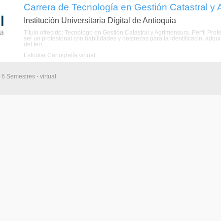
Carrera de Tecnología en Gestión Catastral y A
Institución Universitaria Digital de Antioquia
Título ofrecido: Tecnólogo en Gestión Catastral y Agrimensura. Perfil Prof
ser un profesional con habilidades y destrezas para la identificacin, adquis
del terr ...
Estudiar Cartografía virtual
 6 Semestres - virtual