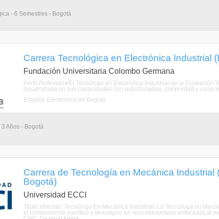
ica - 6 Semestres - Bogotá
Carrera Tecnológica en Electrónica Industrial 
Fundación Universitaria Colombo Germana
Perfil ProfesionalEl Tecnólogo en Electrónica Industrial de la Fundac
desarrollada en sus capacidades con autodisciplina, creatividad y conocimi
Estudiar Electrónica en Bogotá
 3 Años - Bogotá
Carrera de Tecnología en Mecánica Industrial (D
Bogotá)
Universidad ECCI
Título ofrecido: Tecnólogo En Mecánica Industrial. La Tecnologa en Mecnic
el conocimiento cientfico y tecnolgico en reas industriales enfocadas a
CNC. De igual forma ...