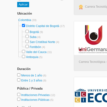
Carrera Tecnológ
Ubicación
Colombia
(33)
Distrito Capital de Bogotá
(17)
Bogotá
(9)
Suba
(4)
San Cristóbal Norte
(4)
Fontibón
(4)
Valle del Cauca
(11)
Antioquia
(5)
Carrera Tecnológica -
Duración
Menos de 1 año
(6)
Entre 1 y 3 años
(9)
Pública / Privada
Instituciones Privadas
(12)
Instituciones Públicas
(5)