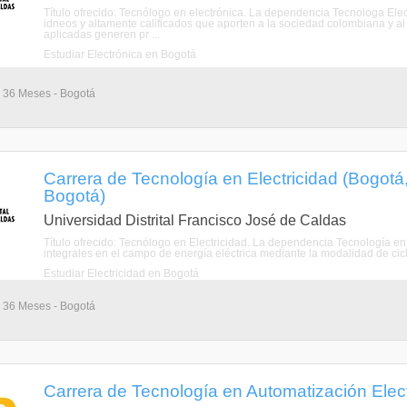
Título ofrecido: Tecnólogo en electrónica. La dependencia Tecnologa Elect
idneos y altamente calificados que aporten a la sociedad colombiana y al
aplicadas generen pr ...
Estudiar Electrónica en Bogotá
- 36 Meses - Bogotá
Carrera de Tecnología en Electricidad (Bogotá, 
Bogotá)
Universidad Distrital Francisco José de Caldas
Título ofrecido: Tecnólogo en Electricidad. La dependencia Tecnología en
integrales en el campo de energía eléctrica mediante la modalidad de cicl
Estudiar Electricidad en Bogotá
- 36 Meses - Bogotá
Carrera de Tecnología en Automatización Electr