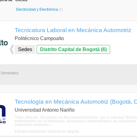
oría de "Oficios"
Electricidad y Electrónica
(7)
Tecnicatura Laboral en Mecánica Automotriz
Politécnico Campoalto
Sedes
Distrito Capital de Bogotá (6)
2 Semestres
Tecnología en Mecánica Automotriz (Bogotá, Di
Universidad Antonio Nariño
Título ofrecido: Tecnólogo en Mecánica Automotriz. Qu es estudiar Tec
profesionales en la formulacin, desarrollo e implementacin de soluciones ef
automotriz mediante l ...
Estudiar Automotriz General en Bogotá