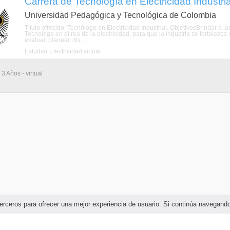
Carrera de Tecnología en Electricidad Industrial
Universidad Pedagógica y Tecnológica de Colombia
Título ofrecido: Tecnólogo en Electricidad Industrial. ObjetivosBrindar a l
Tecnologa en el rea de la electricidad, para que la industria se fortalez
evaluar, planear, dis ...
Estudiar Electricidad virtual
3 Años - virtual
e terceros para ofrecer una mejor experiencia de usuario. Si continúa navega