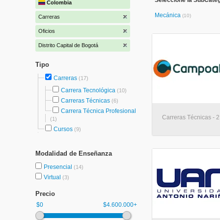
Seleccione la SubCateg
Colombia
Mecánica
(10)
Carreras
Oficios
Distrito Capital de Bogotá
Tipo
Carreras
(17)
Carrera Tecnológica
(10)
Carreras Técnicas
(6)
Carrera Técnica Profesional
Carreras Técnicas - 
(1)
Cursos
(9)
Modalidad de Enseñanza
Presencial
(14)
Virtual
(3)
Precio
$0
$4.600.000+