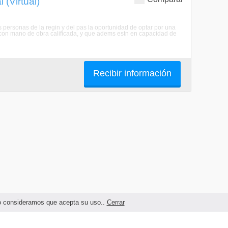
 (Virtual)
as personas de la regin y del pas la oportunidad de optar por una
ca con mano de obra calificada, y que adems estn en capacidad de
Recibir información
ndo consideramos que acepta su uso..
Cerrar