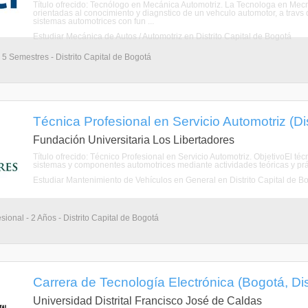
Título ofrecido: Tecnólogo en Mecánica Automotriz. La Tecnologa en Mecni
orientadas al conocimiento y diagnstico de un vehculo automotor, a travs
sistemas automotrices con fun ...
Estudiar Mecánica de Autos / Automotriz en Distrito Capital de Bogotá
 5 Semestres - Distrito Capital de Bogotá
Técnica Profesional en Servicio Automotriz (Dis
Fundación Universitaria Los Libertadores
Título ofrecido: Técnico Profesional en Servicio Automotriz. ObjetivoEl té
sistemas y componentes automotrices mediante actividades teóricas y prá
Estudiar Mantenimiento de Vehículos en General en Distrito Capital de B
sional - 2 Años - Distrito Capital de Bogotá
Carrera de Tecnología Electrónica (Bogotá, Dis
Universidad Distrital Francisco José de Caldas