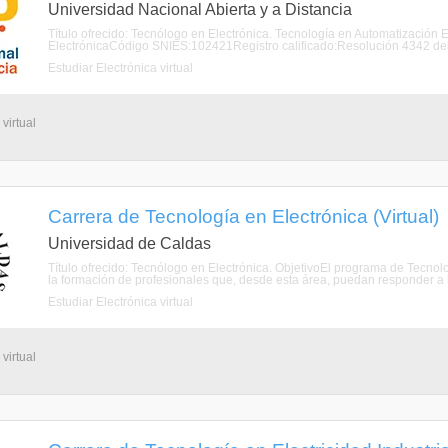
Universidad Nacional Abierta y a Distancia
Título ofrecido: Tecnólogo en Electrónica. Tecnología en Automatizació
ElectrónicaCódigo SNIES:102421Registro calificado:Resolución 4342 del 
Estudiar Electrónica virtual
virtual
Carrera de Tecnología en Electrónica (Virtual)
Universidad de Caldas
Título ofrecido: Tecnólogo en Electrónica. ObjetivoEl programa de Tecnol
la formación de profesionales que, desde esta área, puedan responder a 
Estudiar Electrónica virtual
virtual