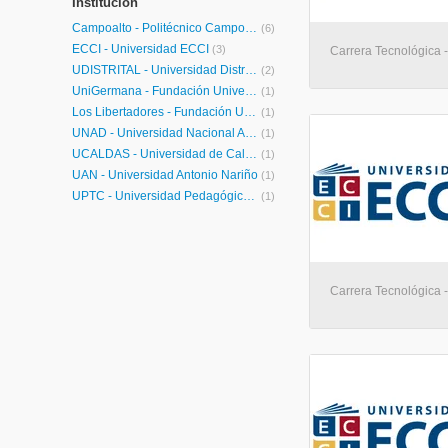
Institución
Campoalto - Politécnico Campoalto
(6)
ECCI - Universidad ECCI
(3)
Carrera Tecnológica -
UDISTRITAL - Universidad Distrital Francisco José de Caldas
(2)
UniGermana - Fundación Universitaria Colombo Germana
(1)
Los Libertadores - Fundación Universitaria Los Libertadores
(1)
UNAD - Universidad Nacional Abierta y a Distancia
(1)
UCALDAS - Universidad de Caldas
(1)
UAN - Universidad Antonio Nariño
(1)
UPTC - Universidad Pedagógica y Tecnológica de Colombia
(1)
Carrera Tecnológica -