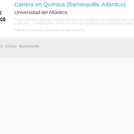
Carrera en Química (Barranquilla, Atlántico)
Universidad del Atlántico
Título ofrecido: Químico. Misión“Somos un programa de pregrado de la Uni
y del país”. Contribuimos a la formación de Químicos encaminados hacia 
Estudiar Ciencias Químicas en Barranquilla
s - 5 Años - Barranquilla