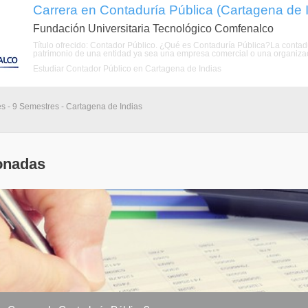
Carrera en Contaduría Pública (Cartagena de I
Fundación Universitaria Tecnológico Comfenalco
Título ofrecido: Contador Público. ¿Qué es Contaduría Pública?La contadur
patrimonio de una entidad ya sea una empresa comercial o una organizació
Estudiar Contador Público en Cartagena de Indias
s - 9 Semestres - Cartagena de Indias
onadas