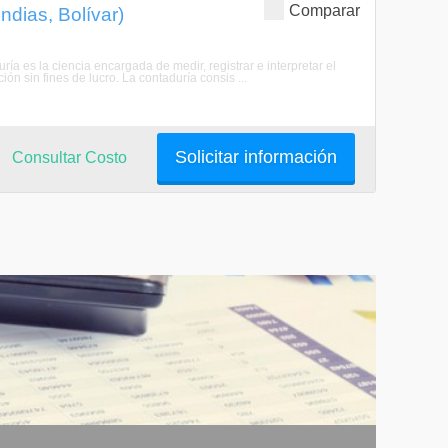
Comparar
ndias, Bolívar)
ía es la ciencia encargada de medir, registrar e interpretar el
n sin fines de lucro. La contaduría consis ...
Solicitar información
Consultar Costo