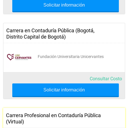
Proyectos
Solicitar información
Electiva CP
Carrera en Contaduría Pública (Bogotá,
Electiva CP
Distrito Capital de Bogotá)
Básico Profesional General
Fundación Universitaria Unicervantes
Gestión Básica de la Información
Consultar Costo
Comunicación Escrita y Procesos 
Solicitar información
Lectores I
Comunicación Escrita y Procesos 
Lectores II
Carrera Profesional en Contaduría Pública
(Virtual)
Inglés I