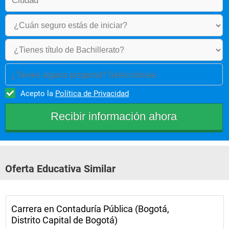
Análisis Financiero
Contabilidad Gubernamental
¿Tienes alguna pregunta? Selecciónala
Administración Financiera
Acepto la
Política de Privacidad
Auditoria y Aseguramiento de la 
información I
Costos I
Tributaria I
Oferta Educativa Similar
Finanzas Públicas
Carrera en Contaduría Pública (Bogotá,
Auditoria y Aseguramiento de la 
Distrito Capital de Bogotá)
información II