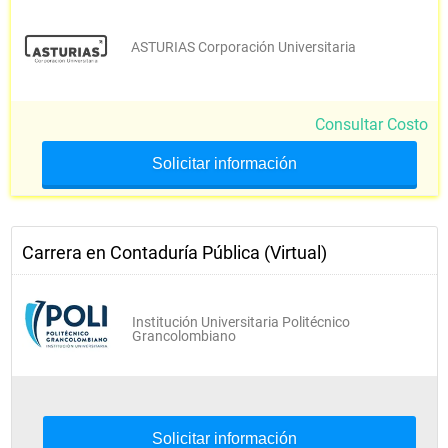
ASTURIAS Corporación Universitaria
Inglés II
Inglés III
Consultar Costo
Solicitar información
Profesional Complementa rio
Electiva CPC
Carrera en Contaduría Pública (Virtual)
Codigo de etica IFAC
Institución Universitaria Politécnico
Grancolombiano
Practica Profesional I
Electiva CPC
Solicitar información