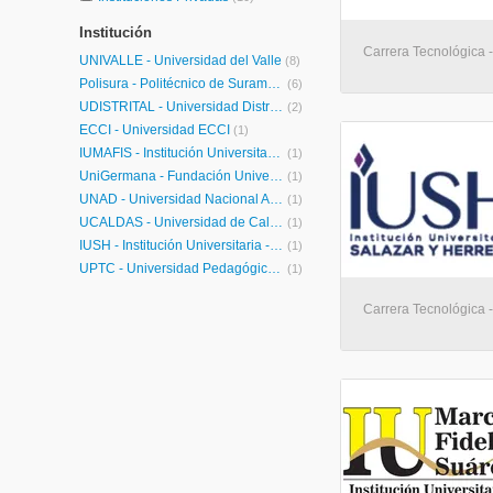
Institución
Carrera Tecnológica -
UNIVALLE - Universidad del Valle
(8)
Polisura - Politécnico de Suramérica
(6)
UDISTRITAL - Universidad Distrital Francisco José de Caldas
(2)
ECCI - Universidad ECCI
(1)
IUMAFIS - Institución Universitaria Marco Fidel Suárez
(1)
UniGermana - Fundación Universitaria Colombo Germana
(1)
UNAD - Universidad Nacional Abierta y a Distancia
(1)
UCALDAS - Universidad de Caldas
(1)
IUSH - Institución Universitaria - Salazar y Herrera
(1)
UPTC - Universidad Pedagógica y Tecnológica de Colombia
(1)
Carrera Tecnológica -