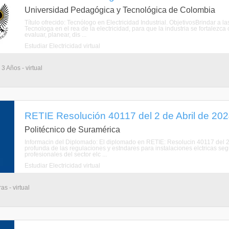
Universidad Pedagógica y Tecnológica de Colombia
Título ofrecido: Tecnólogo en Electricidad Industrial. ObjetivosBrindar a l
Tecnologa en el rea de la electricidad, para que la industria se fortalez
evaluar, planear, dis ...
Estudiar Electricidad virtual
3 Años - virtual
RETIE Resolución 40117 del 2 de Abril de 2024
Politécnico de Suramérica
Informacin del Diplomado: El diplomado en RETIE: Resolucin 40117 del 
profunda de las regulaciones y estndares para instalaciones elctricas se
profesionales del sector elc ...
Estudiar Electricidad virtual
s - virtual