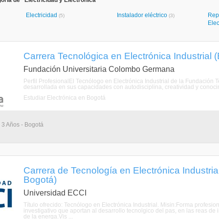
ría de "Electricidad y Electrónica"
Electricidad
Instalador eléctrico
Rep
(5)
(3)
Ele
Carrera Tecnológica en Electrónica Industrial 
Fundación Universitaria Colombo Germana
Perfil ProfesionalEl Tecnólogo en Electrónica Industrial de la Fundac
desarrollada en sus capacidades con autodisciplina, creatividad y conocimi
Estudiar Electrónica en Bogotá
 3 Años - Bogotá
Carrera de Tecnología en Electrónica Industrial 
Bogotá)
Universidad ECCI
Título ofrecido: Tecnólogo en Electrónica Industrial. Misin:Forma profes
investigativo que aportan al desarrollo tecnolgico del pas, en las reas de 
de la energa.Vis ...