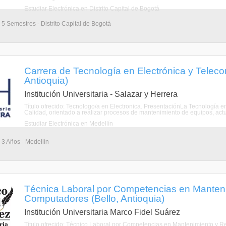
Estudiar Electrónica en Distrito Capital de Bogotá
 5 Semestres - Distrito Capital de Bogotá
Carrera de Tecnología en Electrónica y Telec
Antioquia)
Institución Universitaria - Salazar y Herrera
Título ofrecido: Tecnologo/a en Electronica. PresentaciónLa Tecnología e
Calidad, orientado a realizar procesos de mantenimiento de equipos, actual
Estudiar Electrónica en Medellín
 3 Años - Medellín
Técnica Laboral por Competencias en Manten
Computadores (Bello, Antioquia)
Institución Universitaria Marco Fidel Suárez
Título ofrecido: Técnico Laboral por Competencias en Mantenimiento y 