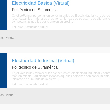
Electricidad Básica (Virtual)
Politécnico de Suramérica
ObjetivoFormar personas en conocimientos de Electricidad bsica, que id
reconozcan los materiales y las herramientas que se usan, que diferencie
competencias que los posicione en su creci ...
Estudiar Electricidad virtual
s - virtual
Electricidad Industrial (Virtual)
Politécnico de Suramérica
ObjetivoInstruir y fortalecer los conceptos en electricidad industrial y cont
mantenimiento.ParticipantesA todas aquellas personas con conocimientos d
iniciarse en el mundo de la electri ...
Estudiar Electricidad virtual
s - virtual