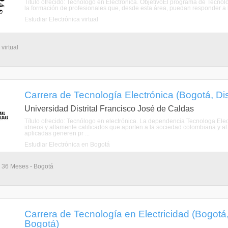
Título ofrecido: Tecnólogo en Electrónica. ObjetivoEl programa de Tecnol
la formación de profesionales que, desde esta área, puedan responder a 
Estudiar Electrónica virtual
virtual
Carrera de Tecnología Electrónica (Bogotá, Dis
Universidad Distrital Francisco José de Caldas
Título ofrecido: Tecnólogo en electrónica. La dependencia Tecnologa Elect
idneos y altamente calificados que aporten a la sociedad colombiana y al
aplicadas generen pr ...
Estudiar Electrónica en Bogotá
- 36 Meses - Bogotá
Carrera de Tecnología en Electricidad (Bogotá, 
Bogotá)