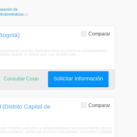
aración de
ctrodomésticos
(1)
Comparar
(Bogotá)
ión Tecnológica Colombo Germana será una persona armónicamente
ento amplio, lo mismo que, con sentido crític ...
Solicitar información
Consultar Costo
Comparar
(Distrito Capital de
ionales ntegros, autnomos y emprendedores con pensamiento crtico e
instrumentacin, control de procesos industriales, conversin y calidad