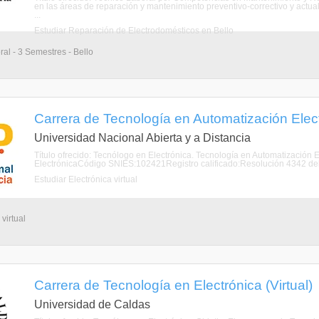
en las áreas de reparación y mantenimiento preventivo-correctivo y actu
...
Estudiar Reparación de Electrodomésticos en Bello
al - 3 Semestres - Bello
Carrera de Tecnología en Automatización Electr
Universidad Nacional Abierta y a Distancia
Título ofrecido: Tecnólogo en Electrónica. Tecnología en Automatizació
ElectrónicaCódigo SNIES:102421Registro calificado:Resolución 4342 del 
Estudiar Electrónica virtual
virtual
Carrera de Tecnología en Electrónica (Virtual)
Universidad de Caldas