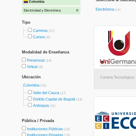
Seleccione la SubCatego
Colombia
Electrónica
(14)
Electricidad y Electrónica
Tipo
Carreras
(17)
Cursos
(6)
Modalidad de Enseñanza
Presencial
(14)
Virtual
(9)
Ubicación
Carrera Tecnológica -
Colombia
(41)
Valle del Cauca
(17)
Distrito Capital de Bogotá
(13)
Antioquia
(11)
Pública / Privada
Instituciones Públicas
(13)
Instituciones Privadas
(10)