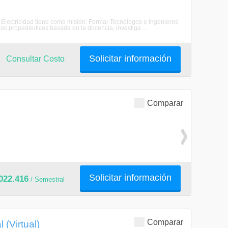
 Electricidad tiene como misión: Formar Tecnólogos e Ingenieros
os propedéuticos basada en la docencia, investiga ...
Solicitar información
Consultar Costo
Comparar
Solicitar información
022.416
/ Semestral
Comparar
 (Virtual)