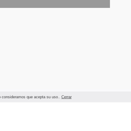
ndo consideramos que acepta su uso..
Cerrar
Términos legales y Condiciones de Uso