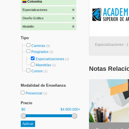
Colombia
Especializaciones
Diseño Gráfico
Medellín
Tipo
Especializaciones - 1
Carreras
(8)
Posgrados
(2)
Especializaciones
(1)
Maestrías
(1)
Notas Relaci
Cursos
(1)
Modalidad de Enseñanza
Presencial
(1)
Precio
$0
$4.900.000+