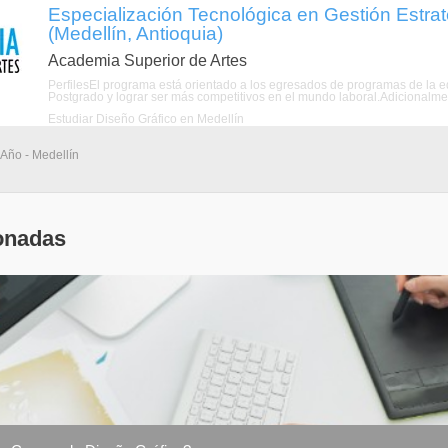
Especialización Tecnológica en Gestión Estrat
(Medellín, Antioquia)
Academia Superior de Artes
PerfilesEl programa está orientado a los egresados de programas de la e
Postgrado y lograr ser más competitivos en el mundo laboral.Adicionalmen
Estudiar Diseño Gráfico en Medellín
 Año - Medellín
onadas