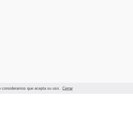
ndo consideramos que acepta su uso..
Cerrar
Términos legales y Condiciones de Uso