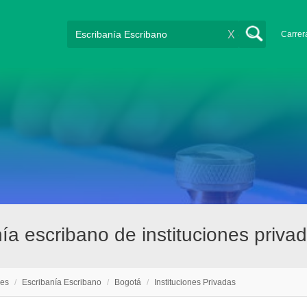
X
Carrer
ía escribano de instituciones priv
nes
/
Escribanía Escribano
/
Bogotá
/
Instituciones Privadas