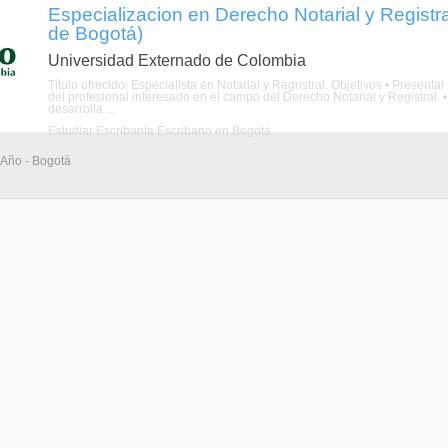
Especializacion en Derecho Notarial y Registral
de Bogotá)
Universidad Externado de Colombia
Título ofrecido: Especialista en Notarial y Regristral. Objetivos • Prese
del profesional interesado en el campo del Derecho Notarial y Registral.
desarrolla ...
Estudiar Escribanía Escribano en Bogotá
 Año - Bogotá