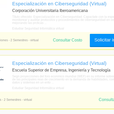
Especialización en Ciberseguridad (Virtual)
Corporación Universitaria Iberoamericana
Título ofrecido: Especialización en Ciberseguridad. Capactate con la espe
monitorear y auditar protocolos y procedimientos de ciberseguridad en or
mejorando las prcticas ...
Estudiar Seguridad Informática virtual
Solicitar
Consultar Costo
iones - 2 Semestres - virtual
Especialización en Ciberseguridad (Virtual)
Escuela Superior de Empresa, Ingeniería y Tecnología
Segn proyecciones del foro econmico mundial (WEF) en su informe sobre el
de las principales reas de crecimiento en la demanda de habilidades, c
datos y sistemas en un ento ...
Estudiar Seguridad Informática virtual
Consult
 - 2 Semestres - virtual