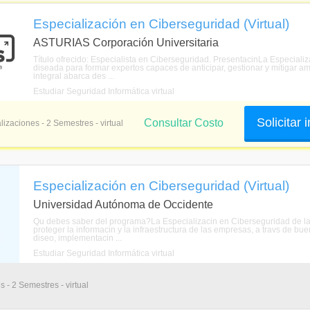
Especialización en Ciberseguridad (Virtual)
ASTURIAS Corporación Universitaria
Título ofrecido: Especialista en Ciberseguridad. PresentacinLa Especializ
diseada para formar expertos capaces de anticipar, gestionar y mitigar 
integral abarca des ...
Estudiar Seguridad Informática virtual
Solicitar
Consultar Costo
lizaciones - 2 Semestres - virtual
Especialización en Ciberseguridad (Virtual)
Universidad Autónoma de Occidente
Qu debes saber del programa?La Especializacin en Ciberseguridad de la 
proteger la informacin y la infraestructura de las empresas, a travs de buen
diseo, implementacin ...
Estudiar Seguridad Informática virtual
 - 2 Semestres - virtual