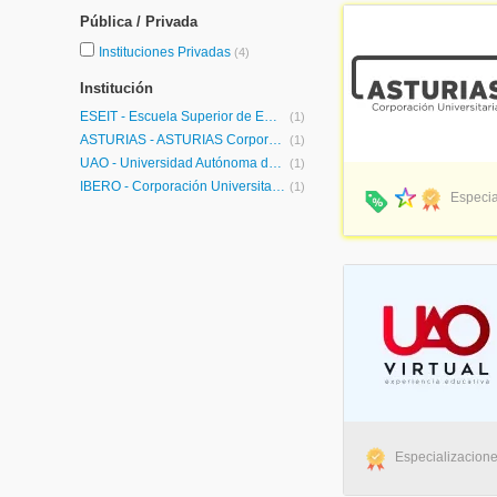
Pública / Privada
Instituciones Privadas
(4)
Institución
ESEIT - Escuela Superior de Empresa, Ingeniería y Tecnología
(1)
ASTURIAS - ASTURIAS Corporación Universitaria
(1)
UAO - Universidad Autónoma de Occidente
(1)
IBERO - Corporación Universitaria Iberoamericana
(1)
Especia
Especializaciones