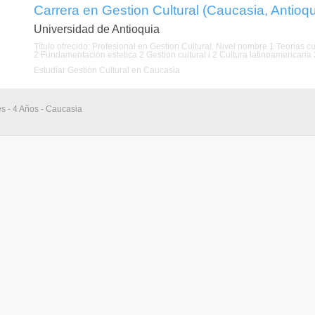
Carrera en Gestion Cultural (Caucasia, Antioqu
Universidad de Antioquia
Título ofrecido: Profesional en Gestion Cultural. Nivel nombre 1 Teorias cu
2 Fundamentacion estetica 2 Gestion cultural i 2 Cultura latinoamericana 2 
Estudiar Gestión Cultural en Caucasia
s - 4 Años - Caucasia