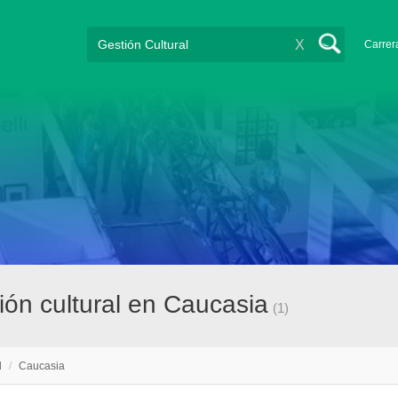
X
Carrer
ón cultural en Caucasia
(1)
l
/
Caucasia