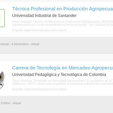
Técnica Profesional en Producción Agropecuari
Universidad Industrial de Santander
Título ofrecido: Técnico Profesional en Producción Agropecuaria. INT
Agropecuaria por ciclos propedéuticos forma personas con calidad ética, po
Estudiar Ingeniería Agropecuaria virtual
sional - 4 Semestres - virtual
Carrera de Tecnología en Mercadeo Agropecuar
Universidad Pedagógica y Tecnológica de Colombia
Título ofrecido: Tecnólogo en Mercadeo Agropecuario. El programa de la
Distancia - UPTC, tiene como propósito la formación integral del individuo
Estudiar Ingeniería Agropecuaria virtual
3 Años - virtual