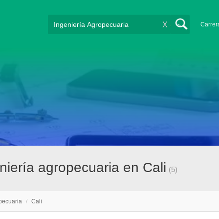
X
Carrer
iería agropecuaria en Cali
(5)
pecuaria
/
Cali