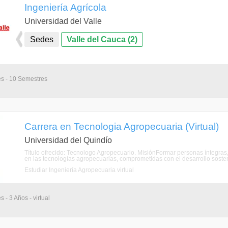
Ingeniería Agrícola
Universidad del Valle
Sedes
Valle del Cauca (2)
es - 10 Semestres
Carrera en Tecnologia Agropecuaria (Virtual)
Universidad del Quindío
Título ofrecido: Tecnologo Agropecuario. MisiónFormar personas íntegras, 
en las tecnologías agropecuarias, comprometidas con el desarrollo sostenibl
Estudiar Ingeniería Agropecuaria virtual
 - 3 Años - virtual