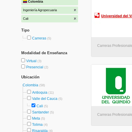
Colombia
Ingeniería Agropecuaria
Cali
Tipo
Carreras
(5)
Carreras Profesional
Modalidad de Enseñanza
Virtual
(3)
Presencial
(2)
Ubicación
Colombia
(58)
Antioquia
(11)
Valle del Cauca
(5)
Cali
(5)
Santander
(5)
Carreras Profesionales
Meta
(5)
Tolima
(4)
Risaralda
(4)