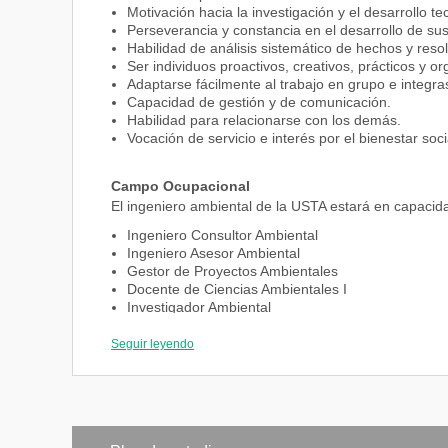
Motivación hacia la investigación y el desarrollo te
Perseverancia y constancia en el desarrollo de sus
Habilidad de análisis sistemático de hechos y reso
Ser individuos proactivos, creativos, prácticos y o
Adaptarse fácilmente al trabajo en grupo e integrase
Capacidad de gestión y de comunicación.
Habilidad para relacionarse con los demás.
Vocación de servicio e interés por el bienestar soci
Campo Ocupacional
El ingeniero ambiental de la USTA estará en capac
Ingeniero Consultor Ambiental
Ingeniero Asesor Ambiental
Gestor de Proyectos Ambientales
Docente de Ciencias Ambientales I
Investigador Ambiental
Servidor Público
Coordinador de departes de Gestión Ambiental
Seguir leyendo
Gerente de empresas de servicios públicos
Inspector sanitario y ambiental
Diseñador de sistemas ambientales
Gestor de sistemas ambientales
Diseñador de proyectos ambientales