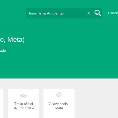
X
Carrer
io, Meta)
vada
Título oficial
Villavicencio -
SNIES: 52052
Meta