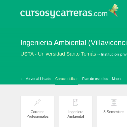
Ingenieria Ambiental (Villavicenc
USTA - Universidad Santo Tomás
~ Institución pri
‹— Volver al Listado
Características
Plan de estudios
Mapa
Carreras
Ingeniero
8 Semestres
Profesionales
Ambiental