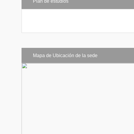
Plan de estudios
Director de organizaciones no gubernamentales pú
Director de Corporaciones Ambientales
Administrador de recursos ambientales
Ingeniero residente
Gestor comercial ambiental
Mapa de Ubicación de la sede