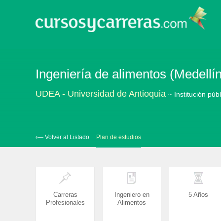
Ingeniería de alimentos (Medellín
UDEA - Universidad de Antioquia
~ Institución púb
‹— Volver al Listado
Plan de estudios
Carreras
Ingeniero en
5 Años
Profesionales
Alimentos