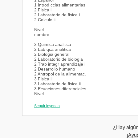
1 Espanol
1 Introd ccias alimentarias
2 Fisica i
2 Laboratorio de fisica i
2 Calculo ii
Nivel
nombre
2 Quimica analitica
2 Lab qca analitica
2 Biologia general
2 Laboratorio de biologia
2 Trab integr aprendizaje i
2 Desarrollo humano
2 Antropol de la alimentac.
3 Fisica ii
3 Laboratorio de fisica ii
3 Ecuaciones diferenciales
Nivel
nombre
Seguir leyendo
3 Quimica organica
3 Lab. Quimica organica
3 Fisicoquimica
3 Lab. Fisicoquimica
¿Hay algún 
3 Contabilidad
4 Estadistica
¡Ayu