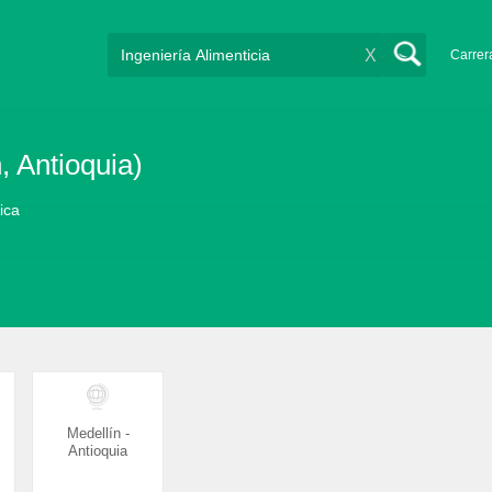
X
Carrer
, Antioquia)
lica
Medellín -
Antioquia