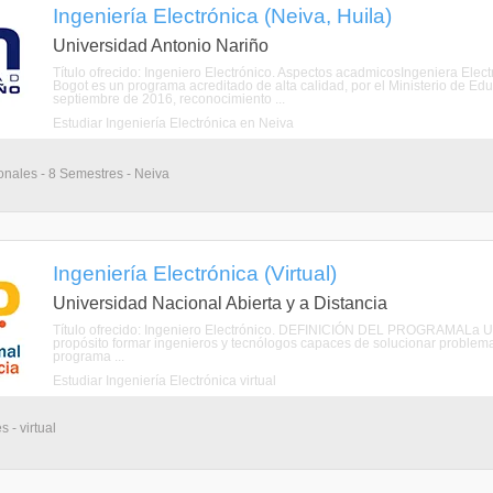
Ingeniería Electrónica (Neiva, Huila)
Universidad Antonio Nariño
Título ofrecido: Ingeniero Electrónico. Aspectos acadmicosIngeniera Elec
Bogot es un programa acreditado de alta calidad, por el Ministerio de E
septiembre de 2016, reconocimiento ...
Estudiar Ingeniería Electrónica en Neiva
onales - 8 Semestres - Neiva
Ingeniería Electrónica (Virtual)
Universidad Nacional Abierta y a Distancia
Título ofrecido: Ingeniero Electrónico. DEFINICIÓN DEL PROGRAMALa Uni
propósito formar ingenieros y tecnólogos capaces de solucionar problem
programa ...
Estudiar Ingeniería Electrónica virtual
 - virtual