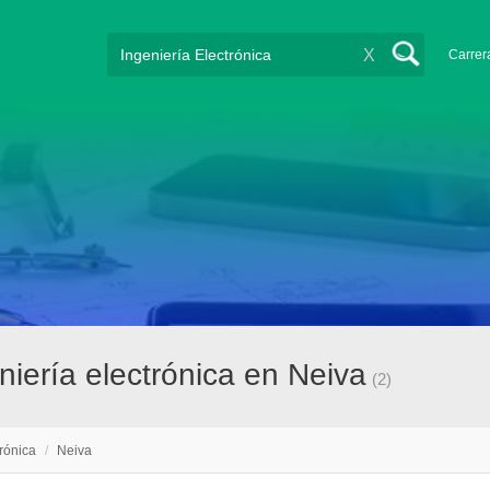
X
Carrer
iería electrónica en Neiva
(2)
trónica
/
Neiva