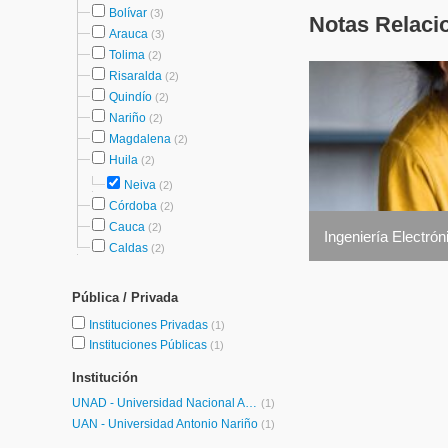
Bolívar
(3)
Notas Relaci
Arauca
(3)
Tolima
(2)
Risaralda
(2)
Quindío
(2)
Nariño
(2)
Magdalena
(2)
Huila
(2)
Neiva
(2)
Córdoba
(2)
Cauca
(2)
Ingeniería Electró
Caldas
(2)
Pública / Privada
Instituciones Privadas
(1)
Instituciones Públicas
(1)
Institución
UNAD - Universidad Nacional Abierta y a Distancia
(1)
UAN - Universidad Antonio Nariño
(1)