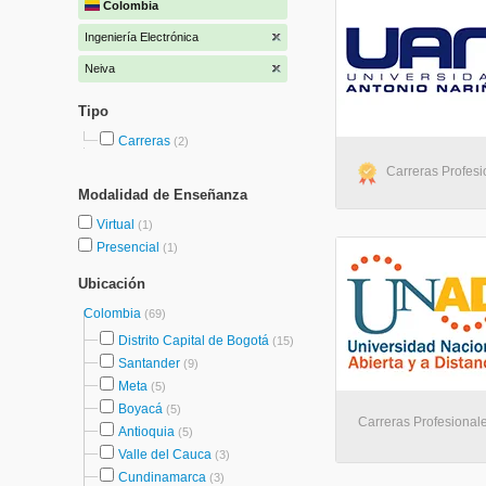
Colombia
Ingeniería Electrónica
Neiva
Tipo
Carreras
(2)
Carreras Profesi
Modalidad de Enseñanza
Virtual
(1)
Presencial
(1)
Ubicación
Colombia
(69)
Distrito Capital de Bogotá
(15)
Santander
(9)
Meta
(5)
Boyacá
(5)
Carreras Profesionales
Antioquia
(5)
Valle del Cauca
(3)
Cundinamarca
(3)