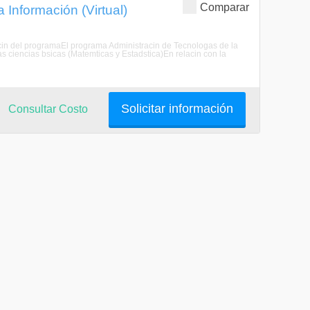
Comparar
 Información (Virtual)
acin del programaEl programa Administracin de Tecnologas de la
s ciencias bsicas (Matemticas y Estadstica)En relacin con la
Solicitar información
Consultar Costo