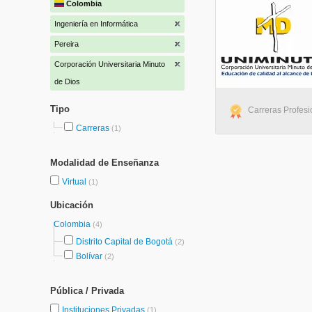
Colombia
Ingeniería en Informática
Pereira
Corporación Universitaria Minuto
de Dios
Tipo
Carreras Profesio
Carreras
(1)
Modalidad de Enseñanza
Virtual
(1)
Ubicación
Colombia
(4)
Distrito Capital de Bogotá
(2)
Bolívar
(2)
Pública / Privada
Instituciones Privadas
(1)