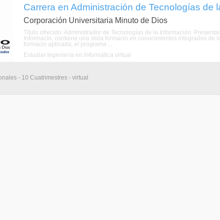
Carrera en Administración de Tecnologías de la
Corporación Universitaria Minuto de Dios
Título ofrecido: Administrador de Tecnologías de la Información. Present
Informacin, contiene una slida formacin en conocimientos integrados de la
formacin aplicada, el programa ...
Estudiar Ingeniería en Informática virtual
nales - 10 Cuatrimestres - virtual