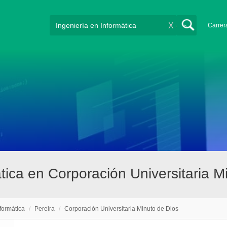
X
Carrer
ática en Corporación Universitaria M
nformática
/
Pereira
/
Corporación Universitaria Minuto de Dios