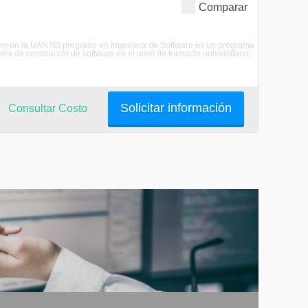
Comparar
tware en la UAN?El pregrado en Ingeniera de Software es un programa
rea de construccin de software en el nivel de formacin universitario;
Solicitar información
Consultar Costo