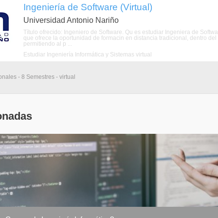
Ingeniería de Software (Virtual)
Universidad Antonio Nariño
Título ofrecido: Ingeniero de Software. Qu es estudiar Ingeniera de Sof
que ofrece la oportunidad de formacin en distancia tradicional, dentro del 
permitiendo al p ...
Estudiar Ingeniería Informática y Sistemas virtual
nales - 8 Semestres - virtual
onadas