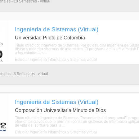
nales - 10 Semestres - virtual
Ingeniería de Sistemas (Virtual)
Universidad Piloto de Colombia
Título ofrecido: Ingeniero de Sistemas. Por qu estudiar Ingeniera de Si
disear y modelar sistemas de informacin. El programa de la Universidad P
a los estudiantes ...
Estudiar Ingeniería Informática y Sistemas virtual
nales - 8 Semestres - virtual
Ingeniería de Sistemas (Virtual)
Corporación Universitaria Minuto de Dios
Título ofrecido: Ingeniero de Sistemas. Presentacin del programaEl pro
elementos claves que le permitirn construir sistemas de informacin aplica
de vida del software para la ...
Estudiar Ingeniería Informática y Sistemas virtual