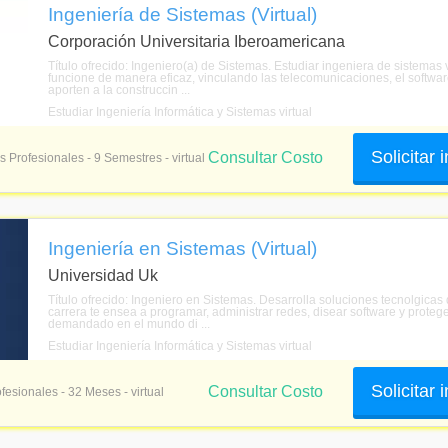
Ingeniería de Sistemas (Virtual)
Corporación Universitaria Iberoamericana
Título ofrecido: Ingeniero(a) de Sistemas. Estudiar ingeniera de sistemas 
funcione de manera eficaz, vinculando las telecomunicaciones, el softwar
aporten a la construccin ...
Estudiar Ingeniería Informática y Sistemas virtual
Solicitar
Consultar Costo
s Profesionales - 9 Semestres - virtual
Ingeniería en Sistemas (Virtual)
Universidad Uk
Título ofrecido: Ingeniero en Sistemas. Desarrolla soluciones tecnolgicas
carrera te ensea a programar, administrar redes, disear software y protege
demandado en el mundo di ...
Estudiar Ingeniería Informática y Sistemas virtual
Solicitar
Consultar Costo
fesionales - 32 Meses - virtual