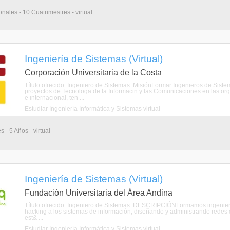
nales - 10 Cuatrimestres - virtual
Ingeniería de Sistemas (Virtual)
Corporación Universitaria de la Costa
Título ofrecido: Ingeniero de Sistemas. MisiónFormar Ingenieros de Siste
proyectos de Tecnologa de la Informacin y las Comunicaciones en las or
e internacional, ten ...
Estudiar Ingeniería Informática y Sistemas virtual
 - 5 Años - virtual
Ingeniería de Sistemas (Virtual)
Fundación Universitaria del Área Andina
Título ofrecido: Ingeniero de Sistemas. DESCRIPCIÓNFormamos ingenieros
hacking a los sistemas de información, diseñando y administrando redes
est& ...
Estudiar Ingeniería Informática y Sistemas virtual