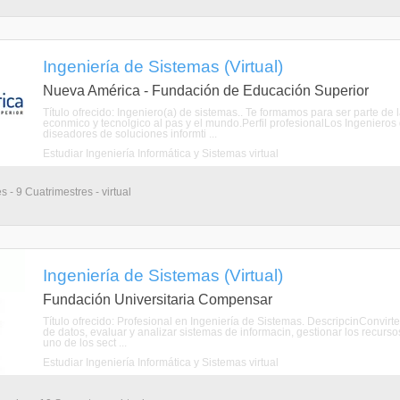
Ingeniería de Sistemas (Virtual)
Nueva América - Fundación de Educación Superior
Título ofrecido: Ingeniero(a) de sistemas.. Te formamos para ser parte de
econmico y tecnolgico al pas y el mundo.Perfil profesionalLos Ingeniero
diseadores de soluciones informti ...
Estudiar Ingeniería Informática y Sistemas virtual
 - 9 Cuatrimestres - virtual
Ingeniería de Sistemas (Virtual)
Fundación Universitaria Compensar
Título ofrecido: Profesional en Ingeniería de Sistemas. DescripcinConvirt
de datos, evaluar y analizar sistemas de informacin, gestionar los recurso
uno de los sect ...
Estudiar Ingeniería Informática y Sistemas virtual