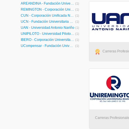
ÁREANDINA - Fundación Universitaria del Área Andina
(1)
REMINGTON - Corporación Universitaria Remington
(1)
CUN - Corporación Unificada Nacional de Educación Superior
(1)
UCN - Fundación Universitaria Católica del Norte
(1)
UAN - Universidad Antonio Nariño
(1)
UNIPILOTO - Universidad Piloto de Colombia
(1)
IBERO - Corporación Universitaria Iberoamericana
(1)
UCompensar - Fundación Universitaria Compensar
(1)
Carreras Profesio
Carreras Profesionale