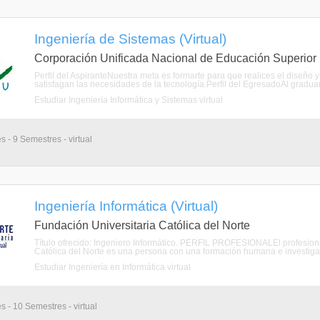
Ingeniería de Sistemas (Virtual)
Corporación Unificada Nacional de Educación Superior
Perfil del AspiranteNuestra meta es formarte para que realices el diseño
satisfagan las necesidades de la tecnología.Perfil del EgresadoAl gradu
Estudiar Ingeniería Informática y Sistemas virtual
s - 9 Semestres - virtual
Ingeniería Informática (Virtual)
Fundación Universitaria Católica del Norte
Título ofrecido: Ingeniero Informático. PERFIL PROFESIONALEl profesiona
Católica del Norte es una persona con una formación humana e investigat
Estudiar Ingeniería en Informática virtual
s - 10 Semestres - virtual