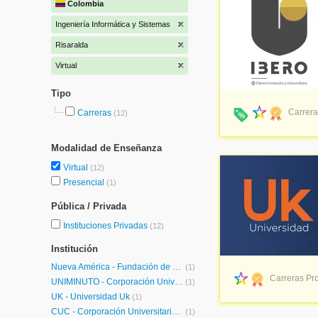
Colombia
Ingeniería Informática y Sistemas
Risaralda
Virtual
Tipo
Carrera
Carreras
(12)
Modalidad de Enseñanza
Virtual
(12)
Presencial
(1)
Pública / Privada
Instituciones Privadas
(12)
Institución
Nueva América - Fundación de Educación Superior
(1)
Carreras Pro
UNIMINUTO - Corporación Universitaria Minuto de Dios
(1)
UK - Universidad Uk
(1)
CUC - Corporación Universitaria de la Costa
(1)