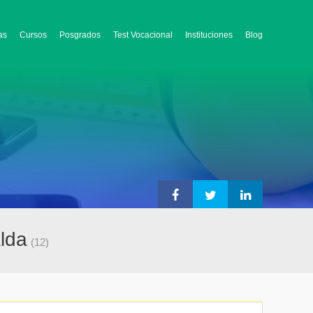
as
Cursos
Posgrados
Test Vocacional
Instituciones
Blog
alda
(12)