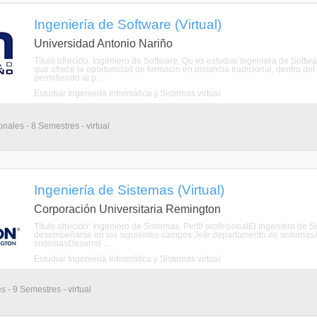
Ingeniería de Software (Virtual)
Universidad Antonio Nariño
Título ofrecido: Ingeniero de Software. Qu es estudiar Ingeniera de Sof
que ofrece la oportunidad de formacin en distancia tradicional, dentro del 
permitiendo al p ...
Estudiar Ingeniería Informática y Sistemas virtual
nales - 8 Semestres - virtual
Ingeniería de Sistemas (Virtual)
Corporación Universitaria Remington
Título ofrecido: Ingeniero de Sistemas. Perfil profesionalEl Ingeni
desempeñarse en los siguientes campos:Jefe departamento de sistemasAr
sistemasDesarrol ...
Estudiar Ingeniería Informática y Sistemas virtual
s - 9 Semestres - virtual