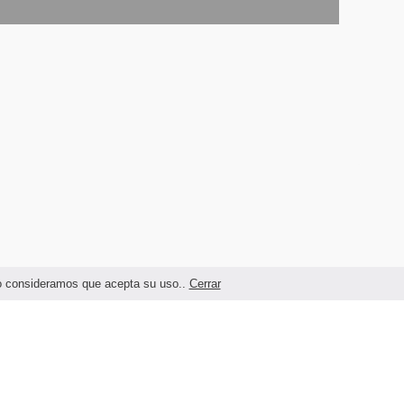
ndo consideramos que acepta su uso..
Cerrar
Términos legales y Condiciones de Uso