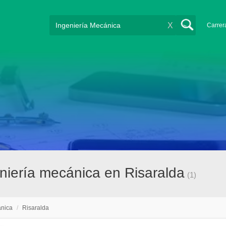
X
Carrer
niería mecánica en Risaralda
(1)
ánica
/
Risaralda