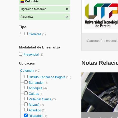
Colombia
Ingeniería Mecánica
Risaralda
Tipo
Carreras
(1)
Carreras Profesionale
Modalidad de Enseñanza
Presencial
(1)
Notas Relaci
Ubicación
Colombia
(40)
Distrito Capital de Bogotá
(15)
Santander
(8)
Antioquia
(4)
Caldas
(3)
Valle del Cauca
(2)
Boyacá
(2)
Atlántico
(2)
Risaralda
(1)