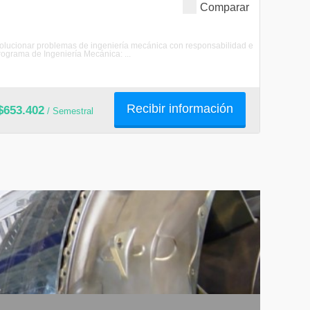
Comparar
olucionar problemas de ingeniería mecánica con responsabilidad e
rograma de Ingeniería Mecánica: ...
Recibir información
$653.402
/ Semestral