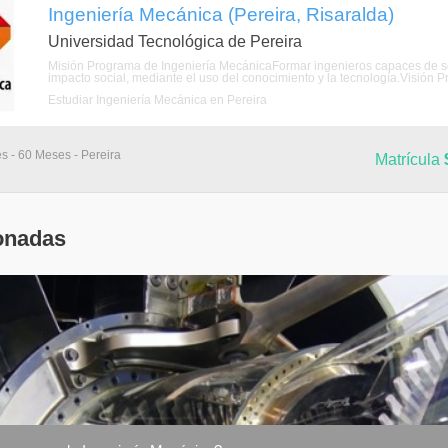
Ingeniería Mecánica (Pereira, Risaralda)
Universidad Tecnológica de Pereira
Misión Programa de Ingeniería MecánicaFormar ingenieros capaces de s
impacto social, mediante el uso del conocimiento y la tecnología.Visión P
Estudiar Ingeniería Mecánica en Pereira
s - 60 Meses - Pereira
Matrícula
onadas