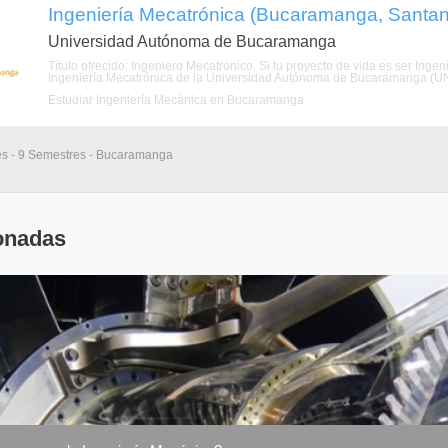
Ingeniería Mecatrónica (Bucaramanga, Santan
Universidad Autónoma de Bucaramanga
Título ofrecido: Ingeniero Mecatronico. Si tu proyecto de vida es ser In
Ingeniería Mecatrónica de la Universidad Autónoma de Bucaramanga (UNA
Estudiar Ingeniería Mecánica en Bucaramanga
es - 9 Semestres - Bucaramanga
onadas