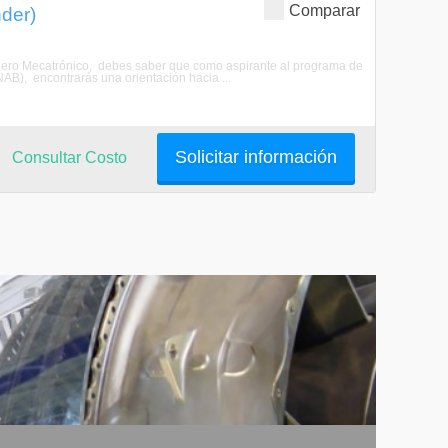
Comparar
der)
geniero Mecatrónico, debes saber que como aspirante al programa de
B), encontrarás una orientación hacia ...
Solicitar información
Consultar Costo