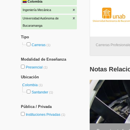
Colombia
Ingeniería Mecánica
Universidad Autónoma de
Bucaramanga
Tipo
Carreras
Carreras Profesional
(1)
Modalidad de Enseñanza
Presencial
(1)
Notas Relaci
Ubicación
Colombia
(1)
Santander
(1)
Pública / Privada
Instituciones Privadas
(1)