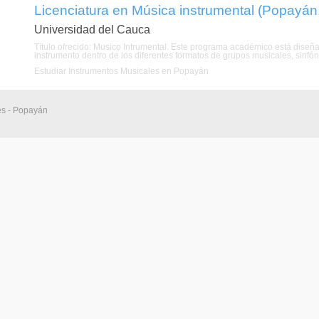
Licenciatura en Música instrumental (Popayán
Universidad del Cauca
Título ofrecido: Musico Intrumental. Este programa académico está diseñ
instrumento dentro de los diferentes formatos de grupos musicales, sinfó
Estudiar Instrumentos Musicales en Popayán
es - Popayán