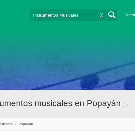
X
Carrer
rumentos musicales en Popayán
(1)
usicales
/
Popayán