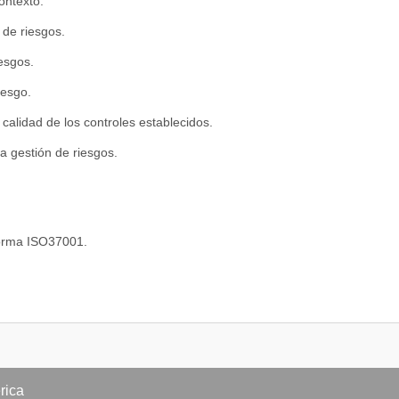
contexto.
n de riesgos.
iesgos.
iesgo.
a calidad de los controles establecidos.
la gestión de riesgos.
orma ISO37001.
normativas
finiciones.
la organización
compromiso de la dirección.
rica
-soborno y corrupción.