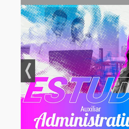
Organización,
Gobernabilid
Comité de co
Gestión de ri
Definición de
Establecimie
Operación, pl
Controles fin
Controles no 
Implementaci
negocio.
Compromisos
Evaluación y