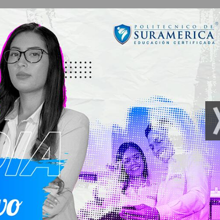
 autoridad y roles.
ad.
nvivencia.
esgo y oportunidades de control.
 objetivos anti-soborno.
nto de los procesos de soporte
aneación y control. Debida diligencia.
ancieros.
financieros.
ón de controles anti-soborno internos y para asociados al
 anti-soborno.
 seguimiento.