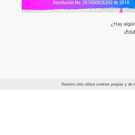
Mejora conti
UNIDAD 3
¿Hay algún 
¡Ayu
EL concepto 
ISO17024.
Establecimie
La salud de l
UNIDAD 4
Nuestro sitio utiliza cookies propias y d
EL concepto 
Cuadro de ma
Medición, aná
Establecimien