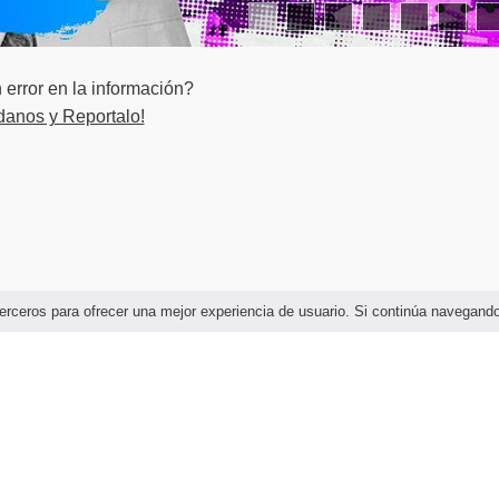
nua.
error en la información?
danos y Reportalo!
de competencia laboral.
nto del modelo de competencias laborales.
as disciplinas.
e terceros para ofrecer una mejor experiencia de usuario. Si continúa navega
de indicadores de gestión.
ndo integral.
lisis y toma de decisiones.
to del requisito en el sistema de gestión Anti-soborno.