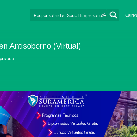
X
Carrer
n Antisoborno (Virtual)
 privada
as