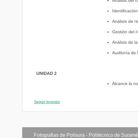
Análisis del 
Identificació
Análisis de r
Gestión del r
Análisis de l
Auditoría de 
UNIDAD 2
Alcance la n
Referencias 
Seguir leyendo
Términos y de
Contexto de 
Liderazgo y 
Fotografias de Polisura - Politécnico de Suramé
Política anti