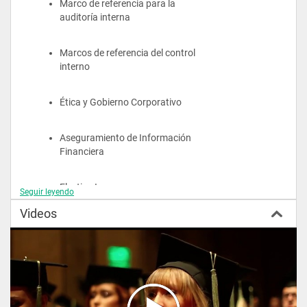
Marco de referencia para la 
Manejar un amplio campo de desempeño
auditoría interna
¿Qué posibilidades tendrás en el campo laboral o 
investigativo?
Marcos de referencia del control 
interno
Como magíster en Aseguramiento y Auditoría de Información 
centralista podrás desempeñarse como:
Socio, director y gerente en firmas de servicios de 
Ética y Gobierno Corporativo
aseguramiento
Director y consultor de gestión del riesgo
Director de departamentos de auditoría interna y control 
Aseguramiento de Información 
interno
Financiera
Contralor y oficial de cumplimiento
Revisor fiscal y auditor externo
Perito evaluador en conflictos económicos y financieros
Electivo I
Seguir leyendo
Auditor forense, financiero, de gestión, de información 
integrada o de TI
Videos
Consultor de duo diligence financiero, legal y operacional
Proyecto de intervención I
Consultor y asesor para juntas directivas y órganos de 
dirección
Docente e investigador en el campo del aseguramiento y la 
auditoría
Semestre II
Perfil del aspirante