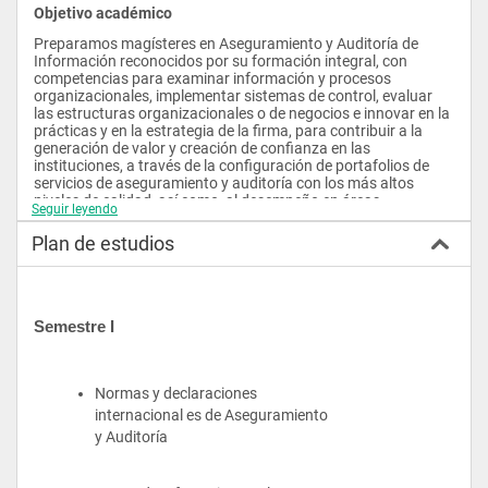
Objetivo académico
Preparamos magísteres en Aseguramiento y Auditoría de 
Información reconocidos por su formación integral, con 
competencias para examinar información y procesos 
organizacionales, implementar sistemas de control, evaluar 
las estructuras organizacionales o de negocios e innovar en la 
prácticas y en la estrategia de la firma, para contribuir a la 
generación de valor y creación de confianza en las 
instituciones, a través de la configuración de portafolios de 
servicios de aseguramiento y auditoría con los más altos 
niveles de calidad, así como, al desempeño en áreas 
Seguir leyendo
relacionadas con el aseguramiento dentro de las 
organizaciones, como la auditoría interna, el control interno, la 
Plan de estudios
gestión de riesgos, entre otras, con base en las mejores 
prácticas.
Aspiración profesional
Semestre I
Ser un profesional de la U. Central en el campo del 
aseguramiento y la auditoría de la información te permitirá:
Tener más oportunidades de emprender e innovar en firmas 
Normas y declaraciones 
de servicios profesionales
internacional es de Aseguramiento 
Desarrollar actividades en contextos multidisciplinares y 
y Auditoría
multinacionales
Participar en investigaciones sobre problemáticas de 
carácter económico o de negocios