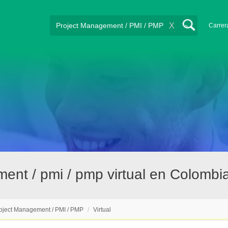
X
Carrer
ent / pmi / pmp virtual en Colombi
oject Management / PMI / PMP
/
Virtual