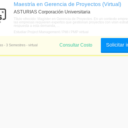
Maestría en Gerencia de Proyectos (Virtual)
ASTURIAS Corporación Universitaria
Título ofrecido: Magíster en Gerencia de Proyectos. En un contexto empresa
las empresas requieren expertos que gestionan proyectos con visin estra
respuesta a esta demanda, ...
Estudiar Project Management / PMI / PMP virtual
Solicitar
Consultar Costo
as - 3 Semestres - virtual