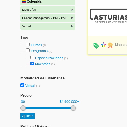
Colombia
Maestrías
Project Management / PMI / PMP
Virtual
Tipo
Maestrí
Cursos
(8)
Posgrados
(2)
Especializaciones
(1)
Maestrías
(1)
Modalidad de Enseñanza
Virtual
(1)
Precio
$0
$4.900.000+
Pública / Privada