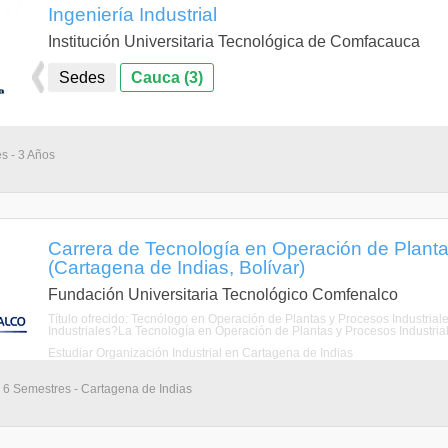
Ingeniería Industrial
Institución Universitaria Tecnológica de Comfacauca
Sedes
Cauca (3)
s - 3 Años
Carrera de Tecnología en Operación de Planta
(Cartagena de Indias, Bolívar)
Fundación Universitaria Tecnológico Comfenalco
Título ofrecido: Tecnólogo en Operación de Plantas y Procesos Industria
Industriales?La Tecnología en Operación de Plantas y Procesos Industriales
Estudiar Organización Industrial en Cartagena de Indias
- 6 Semestres - Cartagena de Indias