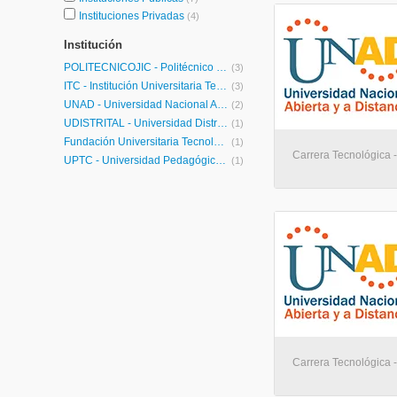
Instituciones Privadas
(4)
Institución
POLITECNICOJIC - Politécnico Colombiano Jaime Isaza Cadavid
(3)
ITC - Institución Universitaria Tecnológica de Comfacauca
(3)
UNAD - Universidad Nacional Abierta y a Distancia
(2)
UDISTRITAL - Universidad Distrital Francisco José de Caldas
(1)
Fundación Universitaria Tecnológico Comfenalco
(1)
Carrera Tecnológica - 
UPTC - Universidad Pedagógica y Tecnológica de Colombia
(1)
Carrera Tecnológica - 