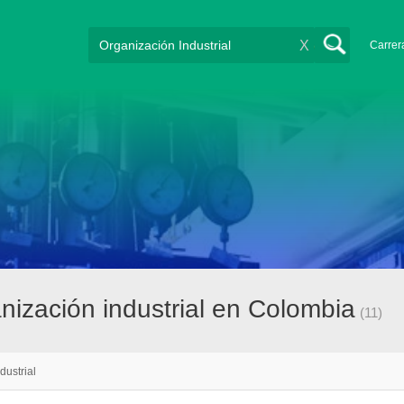
X
Carrer
ización industrial en Colombia
(11)
dustrial