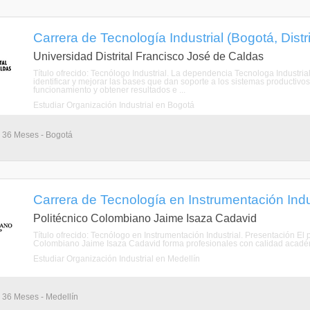
Carrera de Tecnología Industrial (Bogotá, Distr
Universidad Distrital Francisco José de Caldas
Título ofrecido: Tecnólogo Industrial. La dependencia Tecnologa Industri
identificar y mejorar las bases que dan soporte a los sistemas productivo
funcionamiento y obtener resultados e ...
Estudiar Organización Industrial en Bogotá
- 36 Meses - Bogotá
Carrera de Tecnología en Instrumentación Indus
Politécnico Colombiano Jaime Isaza Cadavid
Título ofrecido: Tecnólogo en Instrumentación Industrial. Presentación El
Colombiano Jaime Isaza Cadavid forma profesionales con calidad académi
Estudiar Organización Industrial en Medellín
- 36 Meses - Medellín