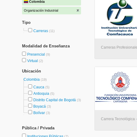
Colombia
Organización Industrial
Tipo
Carreras
(11)
Modalidad de Enseñanza
Carreras Profesionale
Presencial
(9)
Virtual
(2)
Ubicación
Colombia
(19)
Cauca
(5)
Antioquia
(5)
Distrito Capital de Bogotá
(3)
Boyacá
(3)
Bolívar
(3)
Carrera Tecnológica 
Pública / Privada
Instituciones Públicas
(7)