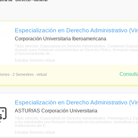
oría de "Derecho - General"
Especialización en Derecho Administrativo (Vir
Corporación Universitaria Iberoamericana
Título ofrecido: Especialista en Derecho Administrativo. Contenido Especi
diseado para fortalecer conocimientos en Derecho Pblico, formando especi
el funcionamiento de ...
Estudiar Derecho virtual
Consult
iones - 2 Semestres - virtual
Especialización en Derecho Administrativo (Vir
ASTURIAS Corporación Universitaria
Título ofrecido: Especialista en Derecho Administrativo. PresentacinLa E
a los estudiantes una formacin avanzada en los principios, normativas y p
instituciones del E ...
Estudiar Derecho virtual