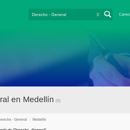
X
Carrer
al en Medellín
(6)
erecho - General
/
Medellín