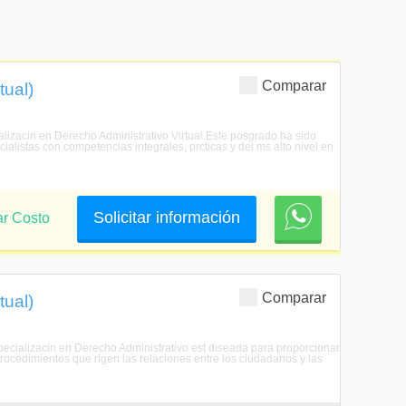
Comparar
tual)
alizacin en Derecho Administrativo Virtual.Este posgrado ha sido
alistas con competencias integrales, prcticas y del ms alto nivel en
Solicitar información
ar Costo
Comparar
tual)
specializacin en Derecho Administrativo est diseada para proporcionar
rocedimientos que rigen las relaciones entre los ciudadanos y las