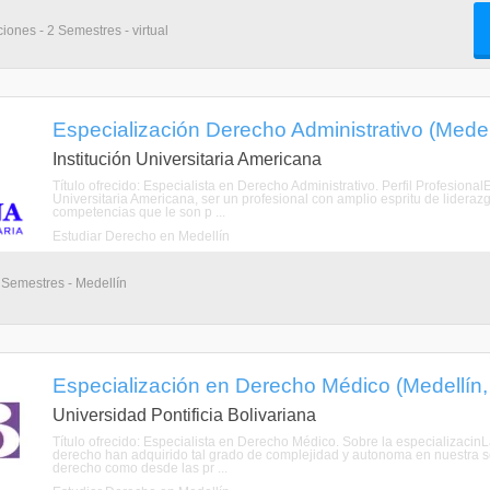
iones - 2 Semestres - virtual
Especialización Derecho Administrativo (Medell
Institución Universitaria Americana
Título ofrecido: Especialista en Derecho Administrativo. Perfil Profesiona
Universitaria Americana, ser un profesional con amplio espritu de liderazg
competencias que le son p ...
Estudiar Derecho en Medellín
 Semestres - Medellín
Especialización en Derecho Médico (Medellín,
Universidad Pontificia Bolivariana
Título ofrecido: Especialista en Derecho Médico. Sobre la especializacinL
derecho han adquirido tal grado de complejidad y autonoma en nuestra so
derecho como desde las pr ...