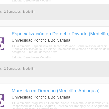
Estudiar Derecho en Medellín
s - 2 Semestres - Medellín
Especialización en Derecho Privado (Medellín,
Universidad Pontificia Bolivariana
Título ofrecido: Especialista en Derecho Privado. Sobre la especializaci
Ciencias Polticas de la UPB tiene una amplia trayectoria de formacin de 
postgrado.El rea del derecho priva ...
Estudiar Derecho en Medellín
s - 2 Semestres - Medellín
Maestría en Derecho (Medellín, Antioquia)
Universidad Pontificia Bolivariana
Título ofrecido: Magíster en Derecho. Sobre la MaestraSe desarrolla en 
Responsabilidad Civil y Seguros, Derecho del Trabajo y de la Seguridad 