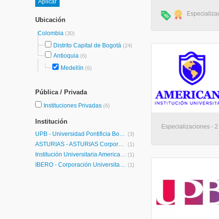
Especializac
Ubicación
Colombia
(30)
Distrito Capital de Bogotá
(24)
Antioquia
(6)
Medellín
(6)
Pública / Privada
Instituciones Privadas
(6)
Institución
Especializaciones - 2
UPB - Universidad Pontificia Bolivariana
(3)
ASTURIAS - ASTURIAS Corporación Universitaria
(1)
Institución Universitaria Americana
(1)
IBERO - Corporación Universitaria Iberoamericana
(1)