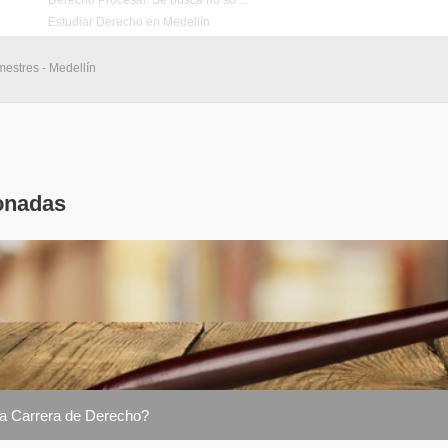
Derecho Procesal. Se busca no so ...
Estudiar Derecho en Medellín
mestres - Medellín
onadas
la Carrera de Derecho?