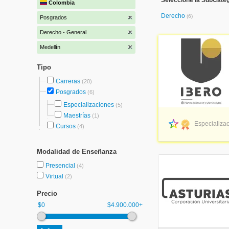
Seleccione la SubCateg
Colombia
Derecho
(6)
Posgrados
Derecho - General
Medellín
Tipo
Carreras
(20)
Posgrados
(6)
Especializaciones
(5)
Maestrías
(1)
Especializac
Cursos
(4)
Modalidad de Enseñanza
Presencial
(4)
Virtual
(2)
Precio
$0
$4.900.000+