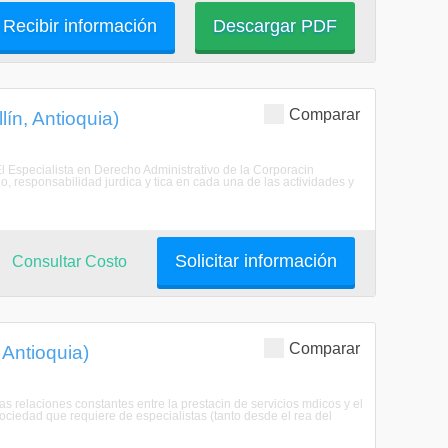
Recibir información
Descargar PDF
Comparar
ín, Antioquia)
lEl Especialista en Derecho Administrativo de la Corporacin
o, responsabilidad jurdica y tica en cada una de las actividades y
Solicitar información
Consultar Costo
Comparar
 Antioquia)
as relaciones constantes entre la prestacin de servicios mdicos y el
ciedad que requiere de especialistas (tanto desde el rea del