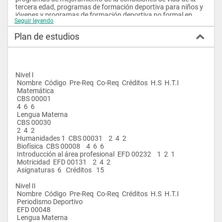
tercera edad, programas de formación deportiva para niños y 
jóvenes y programas de formación deportiva no formal en 
Seguir leyendo
gimnasios, academias y clubes deportivos.
Plan de estudios
 El Profesional en Deporte puede desempeñarse como 
administrador y gestor deportivo, entrenador, instructor, 
preparador físico y kinesiólogo.
 Competencias a desarrollar
Nivel I
 El Profesional en Deporte está en capacidad de asumir el rol 
 Nombre  Código  Pre-Req  Co-Req  Créditos  H.S  H.T.I
de generador de procesos sociales, en calidad de gestor y/o 
 Matemática
administrador deportivo; desarrollar investigación aplicada al 
 CBS 00001
deporte, orientada al diagnóstico y la solución de problemas 
 4  6  6
de la actividad deportiva.
 Lengua Materna
 Misión
 CBS 00030
 2  4  2
 Formar un Profesional en Deporte Integro, que además de su 
 Humanidades 1  CBS 00031    2  4  2
perfil técnico y táctico en las diversas disciplinas deportivas, 
 Biofísica  CBS 00008    4  6  6
sea forjador de empresa y de la Gestión Deportiva.
 Introducción al área profesional  EFD 00232    1  2  1
 Visión
 Motricidad  EFD 00131    2  4  2
 Asignaturas  6   Créditos   15  
 En el año 2010 el Programa Profesional en Deporte será líder 
en la Investigación Deportiva que permita la formación de un 
Nivel II
Profesional pertinente con las demandas de los contextos 
 Nombre  Código  Pre-Req  Co-Req  Créditos  H.S  H.T.I
Regionales, Nacional e Internacional.
 Periodismo Deportivo
 Objetivos del programa:
 EFD 00048
 Lengua Materna
 Formar profesional integrales dentro de la disciplina 