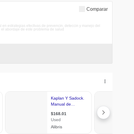
Comparar
l en estrategias efectivas de prevencin, deteccin y manejo del
en el abordaje de este problema de salud