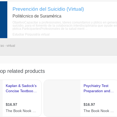
Prevención del Suicidio (Virtual)
Politécnico de Suramérica
ObjetivoCapacitar a profesionales, lderes comunitarios y pblico en genera
suicidio, para el fomento de la colaboracin interdisciplinaria que ayude 
pblica.ParticipantesProfesionales de la salud ment ...
Estudiar Psiquiatría virtual
s - virtual