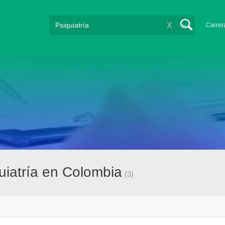
X
Carrer
uiatría en Colombia
(3)