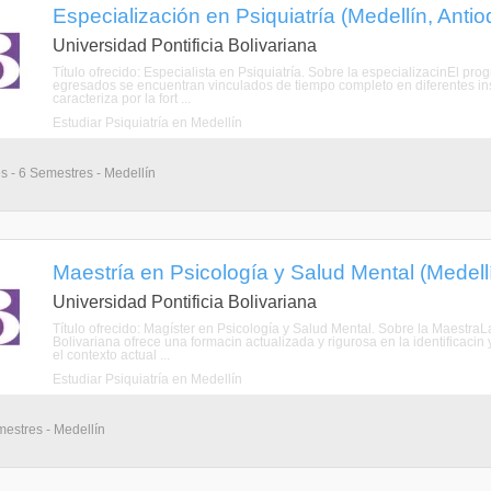
Especialización en Psiquiatría (Medellín, Antio
Universidad Pontificia Bolivariana
Título ofrecido: Especialista en Psiquiatría. Sobre la especializacinEl pro
egresados se encuentran vinculados de tiempo completo en diferentes ins
caracteriza por la fort ...
Estudiar Psiquiatría en Medellín
s - 6 Semestres - Medellín
Maestría en Psicología y Salud Mental (Medellí
Universidad Pontificia Bolivariana
Título ofrecido: Magíster en Psicología y Salud Mental. Sobre la MaestraL
Bolivariana ofrece una formacin actualizada y rigurosa en la identificaci
el contexto actual ...
Estudiar Psiquiatría en Medellín
mestres - Medellín