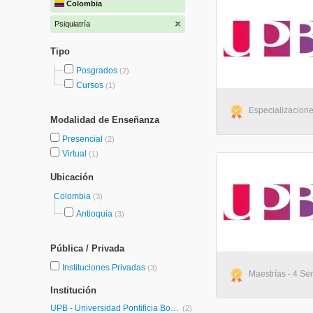
Colombia
Psiquiatría
Tipo
Posgrados
(2)
Cursos
(1)
Especializacione
Modalidad de Enseñanza
Presencial
(2)
Virtual
(1)
Ubicación
Colombia
(3)
Antioquia
(3)
Pública / Privada
Instituciones Privadas
(3)
Maestrías - 4 Se
Institución
UPB - Universidad Pontificia Bolivariana
(2)