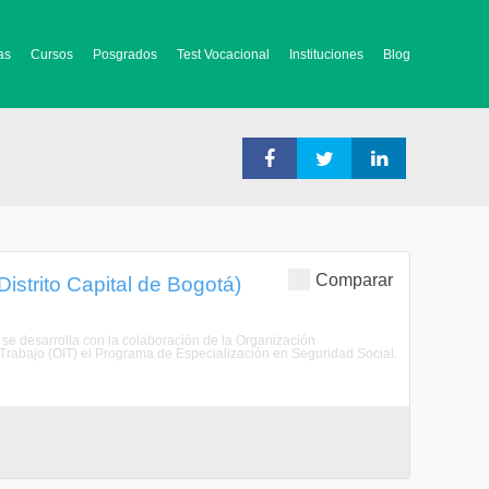
as
Cursos
Posgrados
Test Vocacional
Instituciones
Blog
Comparar
istrito Capital de Bogotá)
, se desarrolla con la colaboración de la Organización
 Trabajo (OIT) el Programa de Especialización en Seguridad Social.