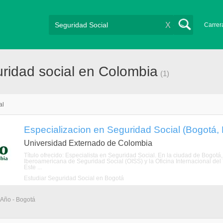
X
Carrer
ridad social en Colombia
(1)
al
Especializacion en Seguridad Social (Bogotá, D
Universidad Externado de Colombia
Título ofrecido: Especialista en Seguridad Social. En la ciudad de Bogotá
Iberoamericana de Seguridad Social (OISS) y la Oficina Internacional del
Este ...
Estudiar Seguridad Social en Bogotá
 Año - Bogotá