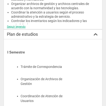
Organizar archivos de gestión y archivos centrales de 
acuerdo con la normatividad y las tecnologías.
Coordinar la atención a usuarios según el proceso 
administrativo y la estrategia de servicio.
Controlar los inventarios según los indicadores y las 
metodologías.
Seguir leyendo
Generar nómina de acuerdo con la normatividad.
Plan de estudios
Atender clientes de acuerdo con el procedimiento de servicio 
y la normatividad.
Este será tu perfil
I Semestre
El egresado del programa Técnico Laboral en Auxiliar 
Administrativo, estará en capacidad de gestionar información, 
organizar archivos, utilizar herramientas tecnológicas e 
Trámite de Correspondencia
interactuar con clientes internos y externos, para dar solución 
a los requerimientos de carácter administrativo de la 
organización.
Organización de Archivos de 
Gestión
Coordinación de Atención de 
Usuarios