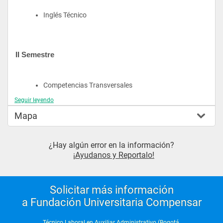
Inglés Técnico
II Semestre
Competencias Transversales
Seguir leyendo
Gestión de Información y Analítica 
Mapa
de Datos
¿Hay algún error en la información?
Control de Inventarios
¡Ayudanos y Reportalo!
III Semestre
Solicitar más información
a Fundación Universitaria Compensar
Generación de Nómina
Técnico Laboral en Auxiliar Administrativo (Bogotá,