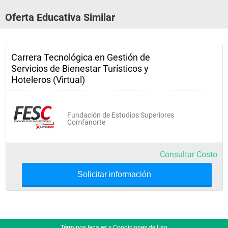
Asistente de centro de negocios.
Oferta Educativa Similar
Jefe de costos.
Front desk management.
Carrera Tecnológica en Gestión de
Coordinador de grupos.
Servicios de Bienestar Turísticos y
Coordinador comercial de banquetes y de eventos.
Hoteleros (Virtual)
Chief Steward.
Jefe de cajeros.
Fundación de Estudios Superiores
Comfanorte
Asistente de investigación de proyectos turísticos y 
hoteleros.
Consultar Costo
Solicitar información
Términos legales y Condiciones de Uso