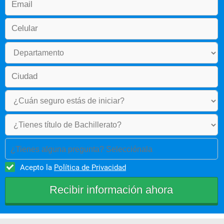
Perfil Profesional
El Tecnólogo en Gestión de Servicios Turísticos y Hoteleros 
podrá desempeñarse en diferentes cargos acordes con su 
formación en organizaciones y empresas del sector turístico y 
hotelero:
Coordinador del departamento  de alimentos y bebidas en 
hoteles y restaurantes.
Asesor o gestor de ventas de productos y servicios 
turísticos.
Coordinador del departamento de actividades.
Coordinador de logística de eventos.
¿Tienes alguna pregunta? Selecciónala
Recepcionista auditor.
Acepto la
Política de Privacidad
Coordinador y supervisor de alojamiento.
Coordinador de servicio al huésped.
Service guest management.