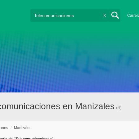
X
Carrer
comunicaciones en Manizales
(4)
iones
/
Manizales