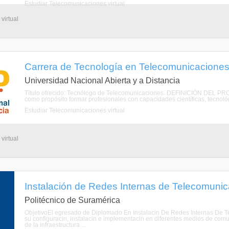
Estudiar Telecomunicaciones virtual
virtual
Carrera de Tecnología en Telecomunicaciones 
Universidad Nacional Abierta y a Distancia
Título ofrecido: Tecnólogo de Telecomunicaciones. DEFINICIÓN DEL PRO
como propósito formar profesionales con capacidades científicas, tecnológ
Estudiar Telecomunicaciones virtual
virtual
Instalación de Redes Internas de Telecomunica
Politécnico de Suramérica
ObjetivoEl egresado de Diplomado En Instalacin De Redes Internas De Tel
su configuracin, instalacin e implementacin en diferentes medios de com
de la infraestructura ...