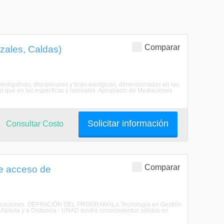
Comparar
izales, Caldas)
estigativas, disciplinares y ticas-axiolgicas, dimensionadas en las
al que en las especficas y laborales. Apropiacin de Mediaciones
Solicitar información
Consultar Costo
Comparar
e acceso de
municaciones. DEFINICIÓN DEL PROGRAMALa Tecnología en Gestión
bierta y a Distancia - UNAD tendrá conocimientos sólidos en