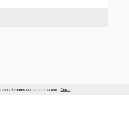
ndo consideramos que acepta su uso..
Cerrar
Términos legales y Condiciones de Uso