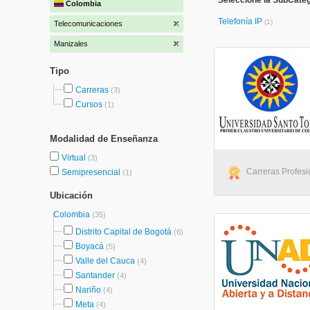
Seleccione la SubCate
Colombia
Telefonía IP
(1)
Telecomunicaciones
Manizales
Tipo
Carreras
(3)
Cursos
(1)
Modalidad de Enseñanza
Virtual
(3)
Carreras Profesi
Semipresencial
(1)
Ubicación
Colombia
(35)
Distrito Capital de Bogotá
(6)
Boyacá
(5)
Valle del Cauca
(4)
Santander
(4)
Nariño
(4)
Meta
(4)