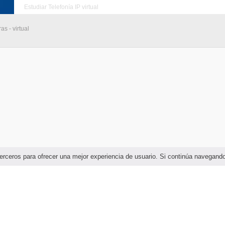
Estudiar Telefonía IP virtual
s - virtual
e terceros para ofrecer una mejor experiencia de usuario. Si continúa navega