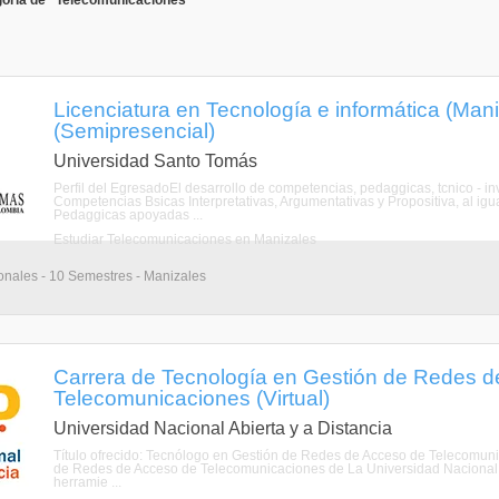
goría de "Telecomunicaciones"
Licenciatura en Tecnología e informática (Man
(Semipresencial)
Universidad Santo Tomás
Perfil del EgresadoEl desarrollo de competencias, pedaggicas, tcnico - inv
Competencias Bsicas Interpretativas, Argumentativas y Propositiva, al igu
Pedaggicas apoyadas ...
Estudiar Telecomunicaciones en Manizales
onales - 10 Semestres - Manizales
Carrera de Tecnología en Gestión de Redes d
Telecomunicaciones (Virtual)
Universidad Nacional Abierta y a Distancia
Título ofrecido: Tecnólogo en Gestión de Redes de Acceso de Teleco
de Redes de Acceso de Telecomunicaciones de La Universidad Nacional A
herramie ...