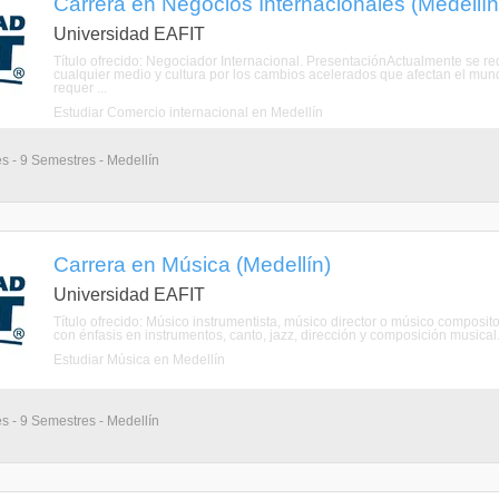
Carrera en Negocios Internacionales (Medellín
Universidad EAFIT
Título ofrecido: Negociador Internacional. PresentaciónActualmente se r
cualquier medio y cultura por los cambios acelerados que afectan el mun
requer ...
Estudiar Comercio internacional en Medellín
s - 9 Semestres - Medellín
Carrera en Música (Medellín)
Universidad EAFIT
Título ofrecido: Músico instrumentista, músico director o músico composi
con énfasis en instrumentos, canto, jazz, dirección y composición musical.
Estudiar Música en Medellín
s - 9 Semestres - Medellín