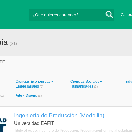
Carrer
ia
(21)
FIT
Ciencias Económicas y
Ciencias Sociales y
Indu
Empresariales
Humanidades
(6)
(2)
s
Arte y Diseño
(1)
(1)
Ingeniería de Producción (Medellín)
Universidad EAFIT
Título ofrecido: Ingeniero de Producción. PresentaciónPermite al estudia