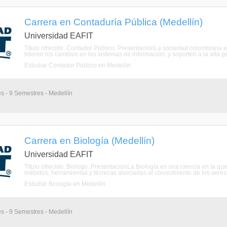
Carrera en Contaduría Pública (Medellín)
Universidad EAFIT
Título ofrecido: Contador Público. PresentaciónLa sociedad colombiana e
lideren los cambios en los sistemas de información, y soporten a la alta g
Estudiar Contador Público en Medellín
s - 9 Semestres - Medellín
Carrera en Biología (Medellín)
Universidad EAFIT
Título ofrecido: Biólogo. PresentaciónLa Biología es una ciencia en la qu
métodos, herramientas y técnicas asociadas al conocimiento de los seres v
Estudiar Biología en Medellín
s - 9 Semestres - Medellín