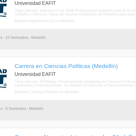
Universidad EAFIT
Título ofrecido: Ingeniero Civil. Perfil ProfesionalEl ingeniero civil de la
(científico y técnico), capaz de resolver problemas de infraestructura pa
Estudiar Ingeniería Civil en Medellín
s - 10 Semestres - Medellín
Carrera en Ciencias Políticas (Medellín)
Universidad EAFIT
Título ofrecido: Politólogo. PresentaciónEl programa de Ciencias Políticas 
nacionales e internacionales. Su objetivo es entender el funcionamiento de
Estudiar Ciencias Políticas en Medellín
s - 9 Semestres - Medellín