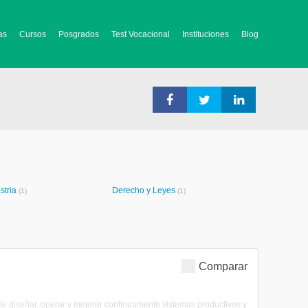
as
Cursos
Posgrados
Test Vocacional
Instituciones
Blog
stria
Derecho y Leyes
(1)
(1)
Comparar
nte diseñar, operar y mejorar continuamente sistemas productivos y