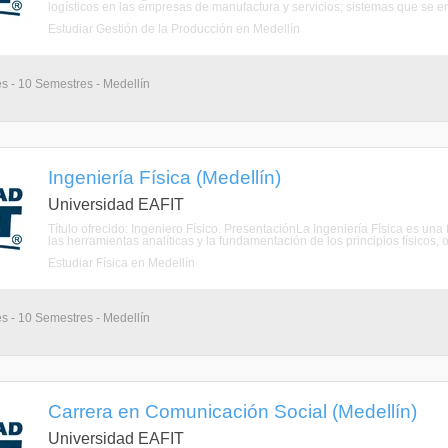
logísticos en las empresas de manufactura y servicios; sistemas que se e
Estudiar Gestión de la Producción en Medellín
s - 10 Semestres - Medellín
Ingeniería Física (Medellín)
Universidad EAFIT
Título ofrecido: Ingeniero Físico. PresentaciónLa Ingeniería Física es una 
las herramientas analíticas y la fundamentación de los principios físicos, o
Estudiar Física en Medellín
s - 10 Semestres - Medellín
Carrera en Comunicación Social (Medellín)
Universidad EAFIT