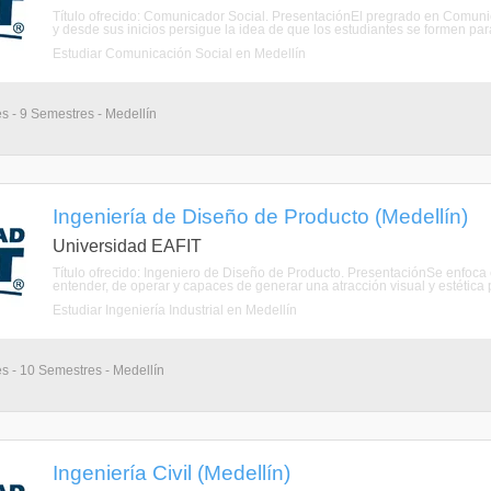
Título ofrecido: Comunicador Social. PresentaciónEl pregrado en Comunic
y desde sus inicios persigue la idea de que los estudiantes se formen pa
Estudiar Comunicación Social en Medellín
s - 9 Semestres - Medellín
Ingeniería de Diseño de Producto (Medellín)
Universidad EAFIT
Título ofrecido: Ingeniero de Diseño de Producto​. PresentaciónSe enfoca 
entender, de operar y capaces de generar una atracción visual y estética p
Estudiar Ingeniería Industrial en Medellín
s - 10 Semestres - Medellín
Ingeniería Civil (Medellín)