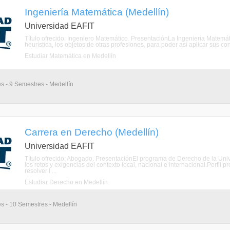
Ingeniería Matemática (Medellín)
Universidad EAFIT
Título ofrecido: Ingeniero Matemático. PresentaciónLa Ingeniería Matemát
heurística, los objetos de otras profesiones, para poder así aplicar sus con
Estudiar Matemática en Medellín
s - 9 Semestres - Medellín
Carrera en Derecho (Medellín)
Universidad EAFIT
Título ofrecido: Abogado. PresentaciónEl programa de Derecho de la Uni
los retos y exigencias del contexto local, nacional e internacional.Perfil 
resolver l ...
Estudiar Derecho en Medellín
s - 10 Semestres - Medellín