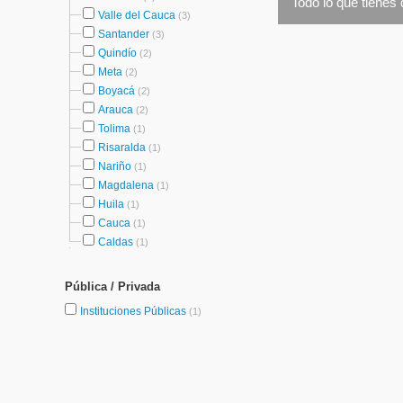
Todo lo que tienes 
Valle del Cauca
(3)
Santander
(3)
Quindío
(2)
Meta
(2)
Boyacá
(2)
Arauca
(2)
Tolima
(1)
Risaralda
(1)
Nariño
(1)
Magdalena
(1)
Huila
(1)
Cauca
(1)
Caldas
(1)
Pública / Privada
Instituciones Públicas
(1)