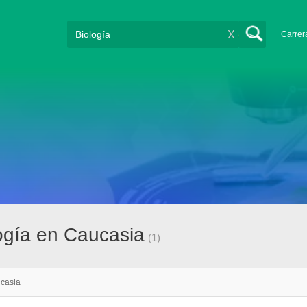
X
Carrer
ogía en Caucasia
(1)
casia