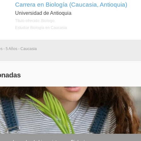
Carrera en Biología (Caucasia, Antioquia)
Universidad de Antioquia
Título ofrecido: Biologo.
Estudiar Biología en Caucasia
s - 5 Años - Caucasia
onadas