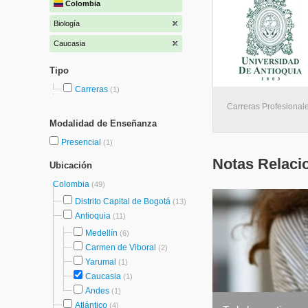
Colombia
Biología
Caucasia
Tipo
Carreras
(1)
Carreras Profesionale
Modalidad de Enseñanza
Presencial
(1)
Notas Relaci
Ubicación
Colombia
(49)
Distrito Capital de Bogotá
(13)
Antioquia
(11)
Medellín
(6)
Carmen de Viboral
(2)
Yarumal
(1)
Caucasia
(1)
Andes
(1)
Atlántico
(4)