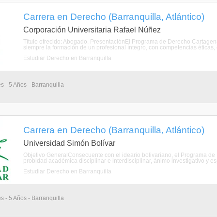
Carrera en Derecho (Barranquilla, Atlántico)
Corporación Universitaria Rafael Núñez
Título ofrecido: Abogado. PresentaciónEl Programa de Derecho Cartagen
siempre la formación de un profesional íntegro, con competencias éticas, e
Estudiar Derecho en Barranquilla
s - 5 Años - Barranquilla
Carrera en Derecho (Barranquilla, Atlántico)
Universidad Simón Bolívar
Objetivo GeneralConsecuente con el ideario bolivariano, el Programa de 
probidad académica disciplinar e interdisciplinar, ánimo investigativo y espí
Estudiar Derecho en Barranquilla
s - 5 Años - Barranquilla