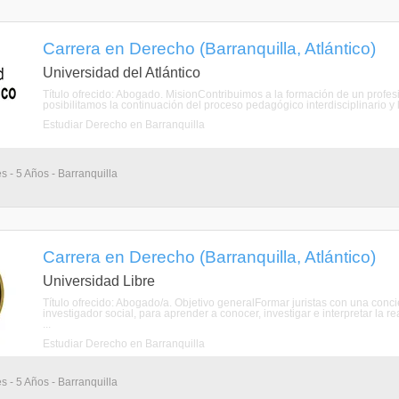
Carrera en Derecho (Barranquilla, Atlántico)
Universidad del Atlántico
Título ofrecido: Abogado. MisionContribuimos a la formación de un profesi
posibilitamos la continuación del proceso pedagógico interdisciplinario y la
Estudiar Derecho en Barranquilla
s - 5 Años - Barranquilla
Carrera en Derecho (Barranquilla, Atlántico)
Universidad Libre
Título ofrecido: Abogado/a. Objetivo generalFormar juristas con una concie
investigador social, para aprender a conocer, investigar e interpretar la
...
Estudiar Derecho en Barranquilla
s - 5 Años - Barranquilla