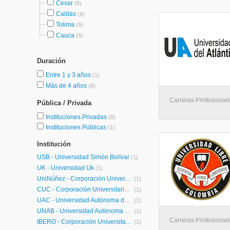
Cesar
(6)
Caldas
(6)
Tolima
(5)
Cauca
(5)
Duración
Entre 1 y 3 años
(1)
Más de 4 años
(8)
Carreras Profesionale
Pública / Privada
Instituciones Privadas
(8)
Instituciones Públicas
(1)
Institución
USB - Universidad Simón Bolívar
(1)
UK - Universidad Uk
(1)
UniNúñez - Corporación Universitaria Rafael Núñez
(1)
CUC - Corporación Universitaria de la Costa
(1)
UAC - Universidad Autónoma del Caribe
(1)
UNAB - Universidad Autónoma de Bucaramanga
(1)
Carreras Profesionale
IBERO - Corporación Universitaria Iberoamericana
(1)