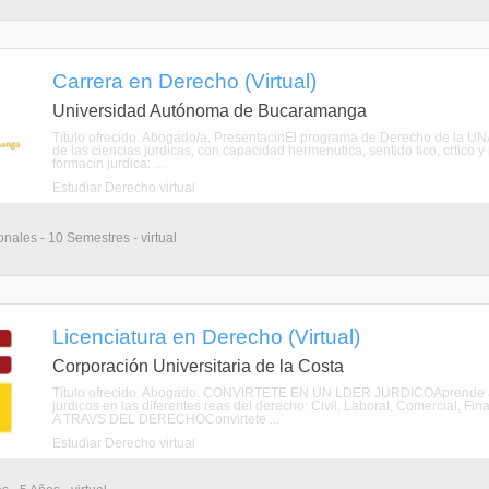
Carrera en Derecho (Virtual)
Universidad Autónoma de Bucaramanga
Título ofrecido: Abogado/a. PresentacinEl programa de Derecho de la UNA
de las ciencias jurdicas, con capacidad hermenutica, sentido tico, crtico y
formacin jurdica: ...
Estudiar Derecho virtual
nales - 10 Semestres - virtual
Licenciatura en Derecho (Virtual)
Corporación Universitaria de la Costa
Título ofrecido: Abogado. CONVIRTETE EN UN LDER JURDICOAprende a ser
jurdicos en las diferentes reas del derecho: Civil, Laboral, Comercial,
A TRAVS DEL DERECHOConvirtete ...
Estudiar Derecho virtual