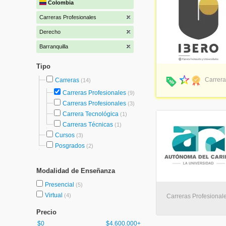
Colombia
Carreras Profesionales
Derecho
Barranquilla
Tipo
Carrera
Carreras
(14)
Carreras Profesionales
(9)
Carreras Profesionales
(3)
Carrera Tecnológica
(1)
Carreras Técnicas
(1)
Cursos
(3)
Posgrados
(2)
Modalidad de Enseñanza
Presencial
(5)
Virtual
(4)
Carreras Profesionale
Precio
$0
$4.600.000+