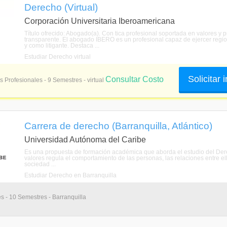
Derecho (Virtual)
Corporación Universitaria Iberoamericana
Título ofrecido: Abogado(a). Con tica profesional soportada en valores y 
transparente. El abogado IBERO es un profesional capaz de ejercer region
y como litigante. Destaca ...
Estudiar Derecho virtual
Solicitar
Consultar Costo
s Profesionales - 9 Semestres - virtual
Carrera de derecho (Barranquilla, Atlántico)
Universidad Autónoma del Caribe
Es una propuesta de formación académica que aborda el estudio del Derec
valores regula el comportamiento de las personas, las relaciones entre ella
sociedad ...
Estudiar Derecho en Barranquilla
s - 10 Semestres - Barranquilla