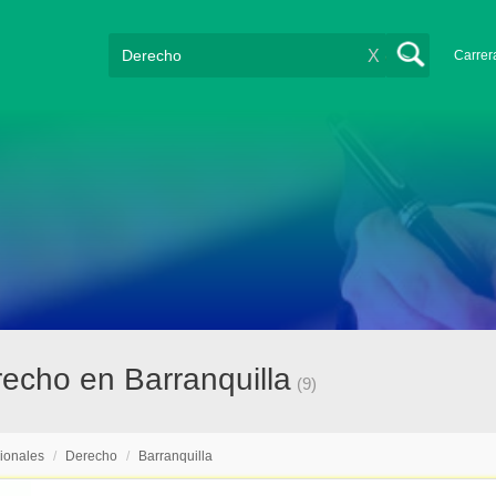
X
Carrer
recho en Barranquilla
(9)
ionales
/
Derecho
/
Barranquilla