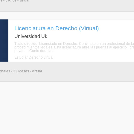
 - 5 Años - virtual
Licenciatura en Derecho (Virtual)
Universidad Uk
Título ofrecido: Licenciado en Derecho. Convirtete en un profesional de l
procedimientos legales. Esta licenciatura abre las puertas al ejercicio lib
privadas.Cunto dura la ...
Estudiar Derecho virtual
nales - 32 Meses - virtual