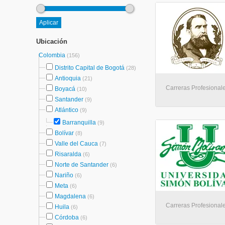
Ubicación
Colombia
(156)
Distrito Capital de Bogotá
(28)
Antioquia
(21)
Carreras Profesionale
Boyacá
(10)
Santander
(9)
Atlántico
(9)
Barranquilla
(9)
Bolívar
(8)
Valle del Cauca
(7)
Risaralda
(6)
Norte de Santander
(6)
Nariño
(6)
Meta
(6)
Magdalena
(6)
Carreras Profesionale
Huila
(6)
Córdoba
(6)