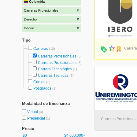
Colombia
Carreras Profesionales
Derecho
Ibagué
Tipo
Carrera
Carreras
(10)
Carreras Profesionales
(5)
Carreras Profesionales
(3)
Carrera Tecnológica
(1)
Carreras Técnicas
(1)
Cursos
(3)
Posgrados
(2)
Modalidad de Enseñanza
Virtual
(4)
Presencial
(1)
Carreras Profesional
Precio
$0
$4.600.000+