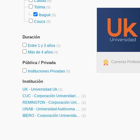
Caldas
(6)
Tolima
(5)
Ibagué
(5)
Cauca
(5)
Duración
Entre 1 y 3 años
(1)
Más de 4 años
(4)
Carreras Profesio
Pública / Privada
Instituciones Privadas
(5)
Institución
UK - Universidad Uk
(1)
CUC - Corporación Universitaria de la Costa
(1)
REMINGTON - Corporación Universitaria Remington
(1)
UNAB - Universidad Autónoma de Bucaramanga
(1)
IBERO - Corporación Universitaria Iberoamericana
(1)