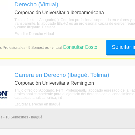
Derecho (Virtual)
Corporación Universitaria Iberoamericana
Título ofrecido: Abogado(a). Con tica profesional soportada en valores y 
transparente. El abogado IBERO es un profesional capaz de ejercer region
y como litigante. Destaca ...
Estudiar Derecho virtual
Solicitar
Consultar Costo
s Profesionales - 9 Semestres - virtual
Carrera en Derecho (Ibagué, Tolima)
Corporación Universitaria Remington
Título ofrecido: Abogado. Perfil ProfesionalEl abogado egresado de la Fa
profesional competente para el ejercicio del derecho con el conocimiento 
capacidad analtica, crtica, int ...
Estudiar Derecho en Ibagué
es - 10 Semestres - Ibagué