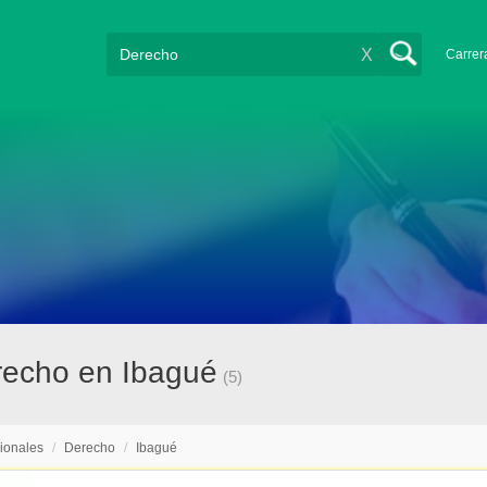
X
Carrer
recho en Ibagué
(5)
ionales
/
Derecho
/
Ibagué