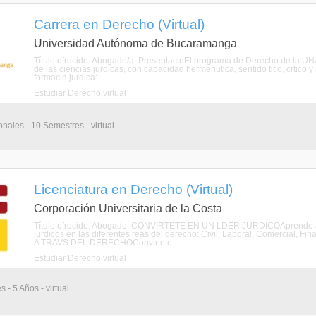
Carrera en Derecho (Virtual)
Universidad Autónoma de Bucaramanga
Título ofrecido: Abogado/a. PresentacinEl programa de Derecho de la UNA
de las ciencias jurdicas, con capacidad hermenutica, sentido tico, crtico y
formacin jurdica: ...
Estudiar Derecho virtual
nales - 10 Semestres - virtual
Licenciatura en Derecho (Virtual)
Corporación Universitaria de la Costa
Título ofrecido: Abogado. CONVIRTETE EN UN LDER JURDICOAprende a ser
jurdicos en las diferentes reas del derecho: Civil, Laboral, Comercial,
A TRAVS DEL DERECHOConvirtete ...
Estudiar Derecho virtual
 - 5 Años - virtual