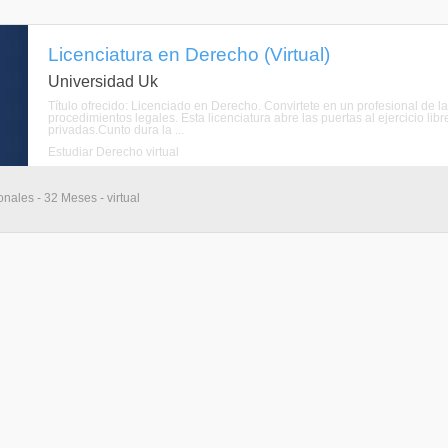
Licenciatura en Derecho (Virtual)
Universidad Uk
Título ofrecido: Licenciado en Derecho. Convirtete en un profesional de l
procedimientos legales. Esta licenciatura abre las puertas al ejercicio lib
privadas.Cunto dura la ...
Estudiar Derecho virtual
nales - 32 Meses - virtual