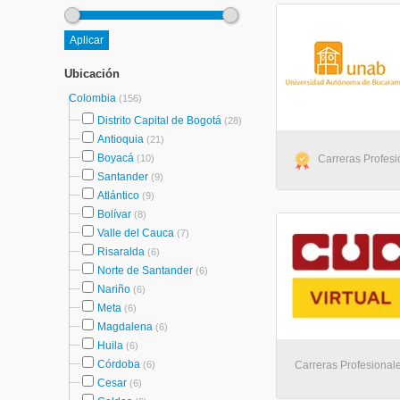
Ubicación
Colombia
(156)
Distrito Capital de Bogotá
(28)
Antioquia
(21)
Boyacá
(10)
Carreras Profesio
Santander
(9)
Atlántico
(9)
Bolívar
(8)
Valle del Cauca
(7)
Risaralda
(6)
Norte de Santander
(6)
Nariño
(6)
Meta
(6)
Magdalena
(6)
Huila
(6)
Córdoba
(6)
Carreras Profesionales
Cesar
(6)