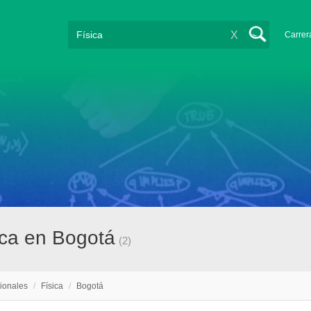
X
Carrer
ica en Bogotá
(2)
ionales
/
Física
/
Bogotá