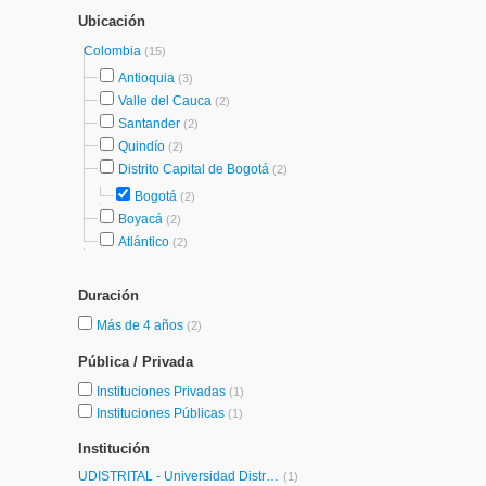
Ubicación
Colombia
(15)
Antioquia
(3)
Valle del Cauca
(2)
Santander
(2)
Quindío
(2)
Distrito Capital de Bogotá
(2)
Bogotá
(2)
Boyacá
(2)
Atlántico
(2)
Duración
Más de 4 años
(2)
Pública / Privada
Instituciones Privadas
(1)
Instituciones Públicas
(1)
Institución
UDISTRITAL - Universidad Distrital Francisco José de Caldas
(1)