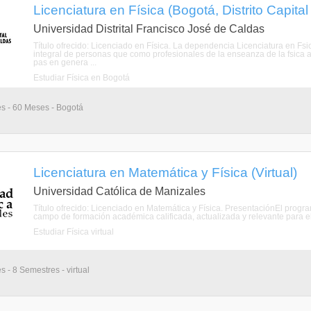
Licenciatura en Física (Bogotá, Distrito Capita
Universidad Distrital Francisco José de Caldas
Título ofrecido: Licenciado en Física. La dependencia Licenciatura en Fsi
integral de personas que como profesionales de la enseanza de la fsica apor
pas en genera ...
Estudiar Física en Bogotá
es - 60 Meses - Bogotá
Licenciatura en Matemática y Física (Virtual)
Universidad Católica de Manizales
Título ofrecido: Licenciado en Matemática y Física. PresentaciónEl progr
campo de formación académica calificada, actualizada y relevante para el f
Estudiar Física virtual
s - 8 Semestres - virtual