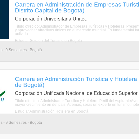
Carrera en Administración de Empresas Turísti
Distrito Capital de Bogotá)
Corporación Universitaria Unitec
Título ofrecido: Administrador de Empresas Turísticas y Hoteleras. Presen
y aprovechar atractivos únicos en el mercado mundial. Es fundamental form
activida ...
Estudiar Gestión del Turismo en Bogotá
es - 9 Semestres - Bogotá
Carrera en Administración Turística y Hotelera 
de Bogotá)
Corporación Unificada Nacional de Educación Superior
Título ofrecido: Administrador Turístico y Hotelero. Perfil del AspiranteAv
mayor crecimiento en del país. Además, serás un experto en turismo, hotele
Estudiar Administración Hotelera en Bogotá
es - 9 Semestres - Bogotá