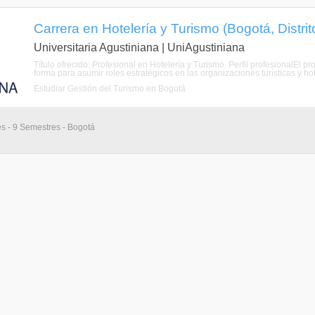
Carrera en Hotelería y Turismo (Bogotá, Distri
Universitaria Agustiniana | UniAgustiniana
Título ofrecido: Profesional en Hotelería y Turismo. Perfil profesionalEl 
forma para asumir roles estratégicos en las organizaciones turísticas y ho
Estudiar Gestión del Turismo en Bogotá
es - 9 Semestres - Bogotá