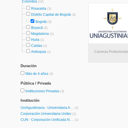
Colombia
(12)
Risaralda
(3)
Distrito Capital de Bogotá
(3)
Bogotá
(3)
Boyacá
(2)
Magdalena
(1)
Huila
(1)
Caldas
(1)
Antioquia
Carreras Profesional
(1)
Duración
Más de 4 años
(3)
Pública / Privada
Instituciones Privadas
(3)
Institución
UniAgustiniana - Universitaria Agustiniana | UniAgustiniana
(1)
Corporación Universitaria Unitec
(1)
CUN - Corporación Unificada Nacional de Educación Superior
(1)