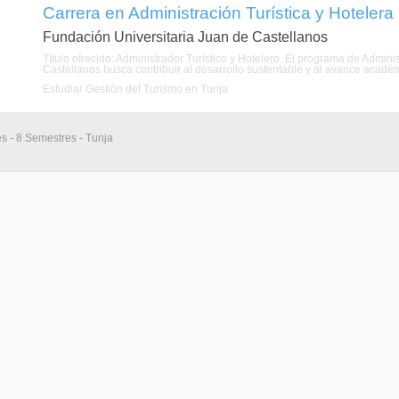
Carrera en Administración Turística y Hotelera
Fundación Universitaria Juan de Castellanos
Título ofrecido: Administrador Turístico y Hotelero. El programa de Admini
Castellanos busca contribuir al desarrollo sustentable y al avance académico
Estudiar Gestión del Turismo en Tunja
s - 8 Semestres - Tunja