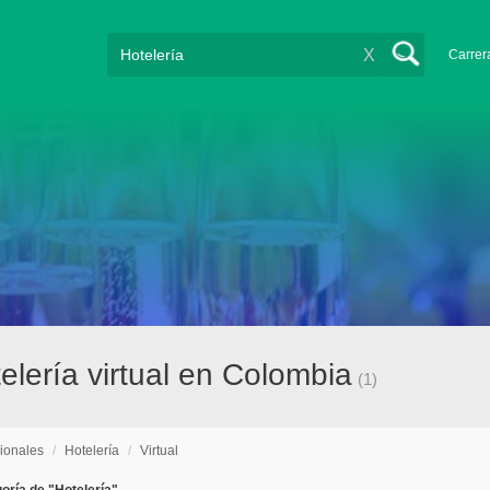
X
Carrer
elería virtual en Colombia
(1)
ionales
/
Hotelería
/
Virtual