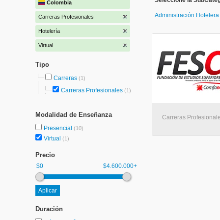
Seleccione la SubCateg
Colombia
Administración Hoteler
Carreras Profesionales
Hotelería
Virtual
Tipo
Carreras
(1)
Carreras Profesionales
(1)
Modalidad de Enseñanza
Carreras Profesionale
Presencial
(10)
Virtual
(1)
Precio
$0
$4.600.000+
Duración