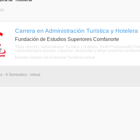
oría de "Hotelería"
a
(1)
Carrera en Administración Turística y Hotelera (
Fundación de Estudios Superiores Comfanorte
Título ofrecido: Administrador Turístico y Hotelero. Perfil ProfesionalEl Pr
capacidad para planear, organizar, desarrollar y dirigir proyectos turístico
Estudiar Gestión de Empresas Turísticas virtual
s - 9 Semestres - virtual